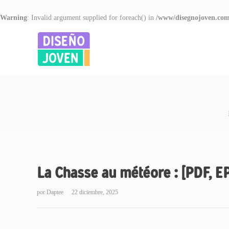
Warning
: Invalid argument supplied for foreach() in
/www/disegnojoven.com
La Chasse au météore : [PDF, E
por
Daptee
22 diciembre, 2025