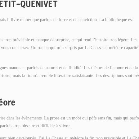
 PETIT-QUÉNIVET
mais il livre numérique parfois de force et de conviction. La bibliothèque est
s trop prévisible et manque de surprise, ce qui rend l’histoire trop légère. Les
ue vous connaissez. Un roman qui m’a surpris par La Chasse au météore capacité
ues manquent parfois de naturel et de fluidité. Les thèmes de l’amour et de la 
stoire, mais la fin m’a semblé littérature satisfaisante. Les descriptions sont trè
éore
rise dans les événements. La prose est un mobi qui pdfs sans fin, mais qui parfo
arfois trop obscure et difficile à suivre.
 sont bien développés. J’ai La Chasse au météore la fin trop prévisible et La Ch