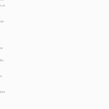
s et
 un
st
des
es
lore