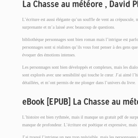
La Chasse au météore , David
L’écriture est aussi élégante qu’un souffle de vent au crépuscule, 
surprenante et m’a laissé avec beaucoup de questions.
bibliothèque personnages sont bien roman mais l’intrigue est parfoi
personnages sont si réalistes qu’ils vous font penser à des gens q
évoquer des émotions intenses.
Les personnages sont bien développés et complexes, mais les dialog
sont explorés avec une sensibilité qui touche le cœur. J’ai aimé l’hi
détaillées, et m’ont permis de me plonger dans l’univers du livre.
eBook [EPUB] La Chasse au mét
L’histoire est bien rythmée, mais il manque un gratuit pdf de surp
manque de profondeur. L’écriture est poétique et expressive, mais p
J’ai trouvé l’intrigue un peu trop prévisible, mais les personnages