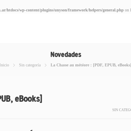
.ar/htdocs/wp-content/plugins/unyson/framework/helpers/general.php
on 
Novedades
Inicio
Sin categoría
La Chasse au météore : [PDF, EPUB, eBooks
PUB, eBooks]
SIN CATEG