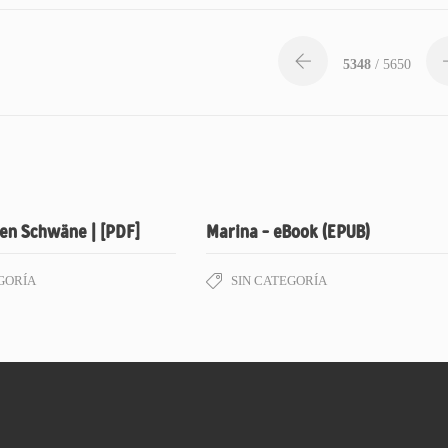
5348
/ 5650
hen Schwäne | [PDF]
Marina – eBook (EPUB)
GORÍA
SIN CATEGORÍA