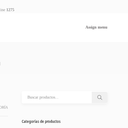
line
1275
Assign menu
]
ORÍA
Categorías de productos