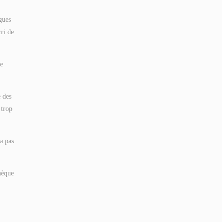
ogues
cri de
de
e des
 trop
a pas
thèque