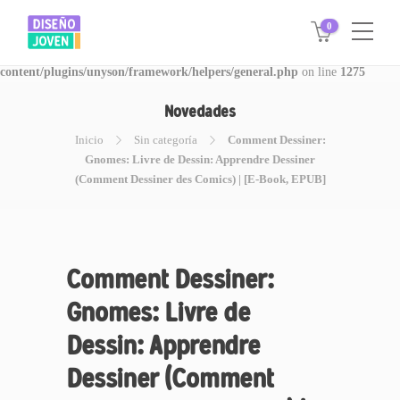
0
Warning
: Invalid argument supplied for foreach() in
/www/disegnojoven.com.ar/htdocs/wp-
content/plugins/unyson/framework/helpers/general.php
on line
1275
Novedades
Inicio
Sin categoría
Comment Dessiner:
Gnomes: Livre de Dessin: Apprendre Dessiner
(Comment Dessiner des Comics) | [E-Book, EPUB]
Comment Dessiner:
Gnomes: Livre de
Dessin: Apprendre
Dessiner (Comment