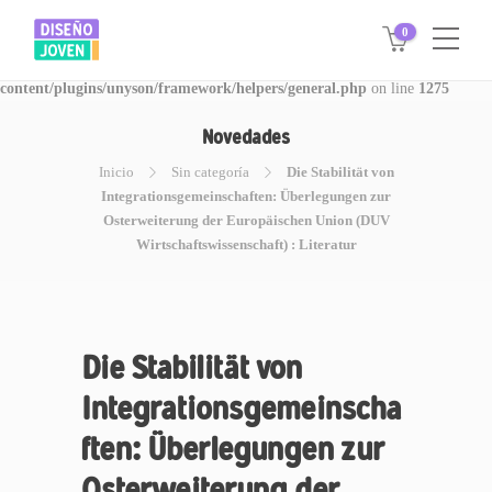
0
Warning
: Invalid argument supplied for foreach() in
/www/disegnojoven.com.ar/htdocs/wp-
content/plugins/unyson/framework/helpers/general.php
on line
1275
Novedades
Inicio
Sin categoría
Die Stabilität von
Integrationsgemeinschaften: Überlegungen zur
Osterweiterung der Europäischen Union (DUV
Wirtschaftswissenschaft) : Literatur
Die Stabilität von
Integrationsgemeinscha
ften: Überlegungen zur
Osterweiterung der