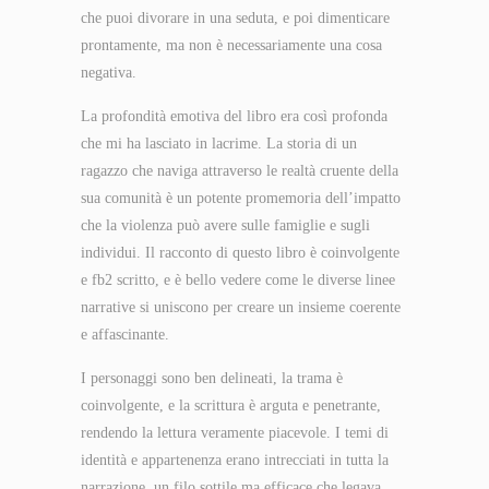
che puoi divorare in una seduta, e poi dimenticare
prontamente, ma non è necessariamente una cosa
negativa.
La profondità emotiva del libro era così profonda
che mi ha lasciato in lacrime. La storia di un
ragazzo che naviga attraverso le realtà cruente della
sua comunità è un potente promemoria dell’impatto
che la violenza può avere sulle famiglie e sugli
individui. Il racconto di questo libro è coinvolgente
e fb2 scritto, e è bello vedere come le diverse linee
narrative si uniscono per creare un insieme coerente
e affascinante.
I personaggi sono ben delineati, la trama è
coinvolgente, e la scrittura è arguta e penetrante,
rendendo la lettura veramente piacevole. I temi di
identità e appartenenza erano intrecciati in tutta la
narrazione, un filo sottile ma efficace che legava