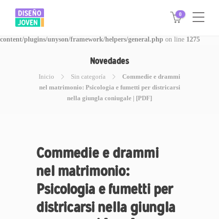
0
Warning
: Invalid argument supplied for foreach() in
/www/disegnojoven.com.ar/htdocs/wp-
content/plugins/unyson/framework/helpers/general.php
on line
1275
Novedades
Inicio
Sin categoría
Commedie e drammi
nel matrimonio: Psicologia e fumetti per districarsi
nella giungla coniugale | [PDF]
Commedie e drammi
nel matrimonio:
Psicologia e fumetti per
districarsi nella giungla