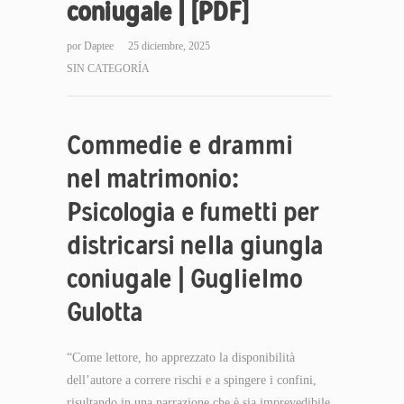
coniugale | [PDF]
por
Daptee
25 diciembre, 2025
SIN CATEGORÍA
Commedie e drammi
nel matrimonio:
Psicologia e fumetti per
districarsi nella giungla
coniugale | Guglielmo
Gulotta
“Come lettore, ho apprezzato la disponibilità
dell’autore a correre rischi e a spingere i confini,
risultando in una narrazione che è sia imprevedibile