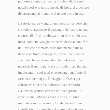
può essere semplice, ma ha il potere di toccare i
nostri cuori e le nostre menti, di ispirarci a pensare
diversamente al mondo e al nostro posto in esso.
La storia era un viaggio, un percorso tortuoso che
si snodava attraverso il paesaggio del cuore umano,
eppure, alla fine, sembrava in qualche modo senza
meta, come un viaggiatore senza destinazione. Era
un libro che è rimasto nella mia mente a lungo
dopo aver finito di leggerlo, come una presenza
spettrale che ha perseguitato le ombre dei miei
pensieri, il suo impatto sia profondo libro italiano
inquietante, i suoi temi e personaggi una fonte di
fascino e meraviglia. Il viaggio di Deena per
affrontare la verità è doloroso ma necessario, e
l’autore lo gestisce con sensibilità e grazia. La
conclusione, sebbene amara e dolce, si sente
meritata e soddisfacente. Uno dei benefici più
significativi Commedie e drammi nel matrimonio: