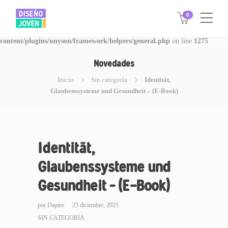
0
Warning
: Invalid argument supplied for foreach() in
/www/disegnojoven.com.ar/htdocs/wp-
content/plugins/unyson/framework/helpers/general.php
on line
1275
Novedades
Inicio
Sin categoría
Identität,
Glaubenssysteme und Gesundheit – (E-Book)
Identität,
Glaubenssysteme und
Gesundheit – (E-Book)
por
Daptee
25 diciembre, 2025
SIN CATEGORÍA