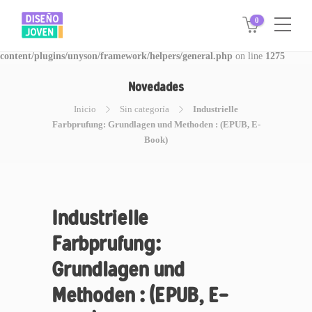
0
Warning
: Invalid argument supplied for foreach() in
/www/disegnojoven.com.ar/htdocs/wp-
content/plugins/unyson/framework/helpers/general.php
on line
1275
Novedades
Inicio
Sin categoría
Industrielle
Farbprufung: Grundlagen und Methoden : (EPUB, E-
Book)
Industrielle
Farbprufung:
Grundlagen und
Methoden : (EPUB, E-