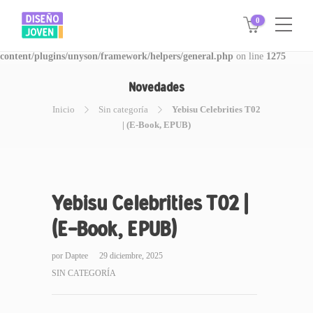
0
Warning
: Invalid argument supplied for foreach() in
/www/disegnojoven.com.ar/htdocs/wp-
content/plugins/unyson/framework/helpers/general.php
on line
1275
Novedades
Inicio
Sin categoría
Yebisu Celebrities T02
| (E-Book, EPUB)
Yebisu Celebrities T02 |
(E-Book, EPUB)
por
Daptee
29 diciembre, 2025
SIN CATEGORÍA