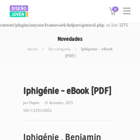
0
Warning
: Invalid argument supplied for foreach() in
/www/disegnojoven.com.ar/htdocs/wp-
content/plugins/unyson/framework/helpers/general.php
on line
1275
Novedades
Inicio
Sin categoría
Iphigénie – eBook
[PDF]
Iphigénie – eBook [PDF]
por
Daptee
31 diciembre, 2025
SIN CATEGORÍA
Iphigénie , Benjamin