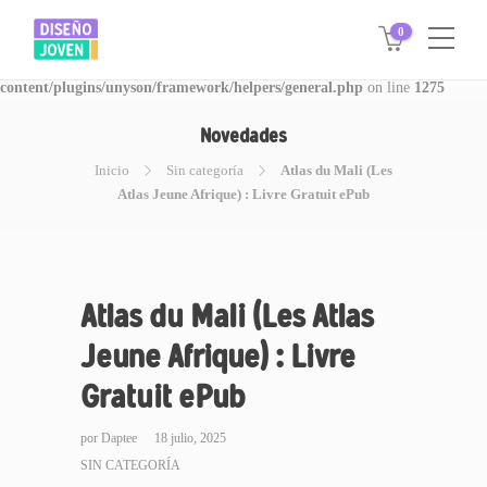
0
Warning
: Invalid argument supplied for foreach() in
/www/disegnojoven.com.ar/htdocs/wp-
content/plugins/unyson/framework/helpers/general.php
on line
1275
Novedades
Inicio
Sin categoría
Atlas du Mali (Les
Atlas Jeune Afrique) : Livre Gratuit ePub
Atlas du Mali (Les Atlas
Jeune Afrique) : Livre
Gratuit ePub
por
Daptee
18 julio, 2025
SIN CATEGORÍA