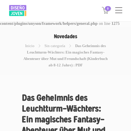
0
Warning
: Invalid argument supplied for foreach() in
/www/disegnojoven.com.ar/htdocs/wp-
content/plugins/unyson/framework/helpers/general.php
on line
1275
Novedades
Inicio
Sin categoría
Das Geheimnis des
Leuchtturm-Wächters: Ein magisches Fantasy-
Abenteuer über Mut und Freundschaft (Kinderbuch
ab 8-12 Jahre) : PDF
Das Geheimnis des
Leuchtturm-Wächters:
Ein magisches Fantasy-
Abenteuer über Mut und