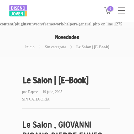
0
Warning
: Invalid argument supplied for foreach() in
/www/disegnojoven.com.ar/htdocs/wp-
content/plugins/unyson/framework/helpers/general.php
on line
1275
Novedades
Inicio
Sin categoría
Le Salon | [E-Book]
Le Salon | [E-Book]
por
Daptee
19 julio, 2025
SIN CATEGORÍA
Le Salon , GIOVANNI