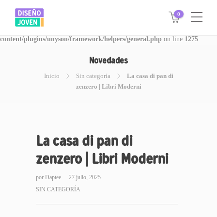
0
Warning
: Invalid argument supplied for foreach() in
/www/disegnojoven.com.ar/htdocs/wp-
content/plugins/unyson/framework/helpers/general.php
on line
1275
Novedades
Inicio
Sin categoría
La casa di pan di
zenzero | Libri Moderni
La casa di pan di
zenzero | Libri Moderni
por
Daptee
27 julio, 2025
SIN CATEGORÍA