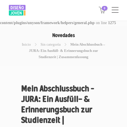
0
Warning
: Invalid argument supplied for foreach() in
/www/disegnojoven.com.ar/htdocs/wp-
content/plugins/unyson/framework/helpers/general.php
on line
1275
Novedades
Inicio
Sin categoría
Mein Abschlussbuch –
JURA: Ein Ausfüll- & Erinnerungsbuch zur
Studienzeit | Zusammenfassung
Mein Abschlussbuch –
JURA: Ein Ausfüll- &
Erinnerungsbuch zur
Studienzeit |