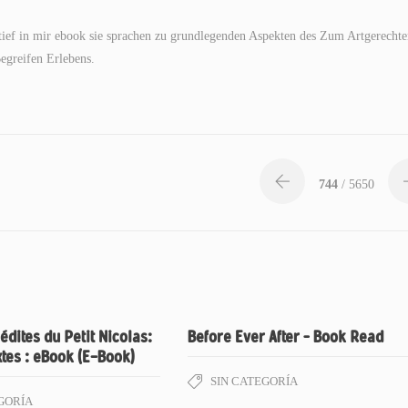
 tief in mir ebook sie sprachen zu grundlegenden Aspekten des Zum Artgerecht
greifen Erlebens.
744
/ 5650
édites du Petit Nicolas:
Before Ever After – Book Read
xtes : eBook (E-Book)
SIN CATEGORÍA
GORÍA