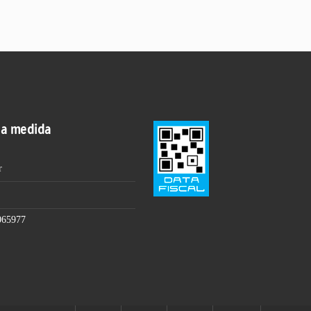
 a medida
r
065977