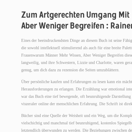
Zum Artgerechten Umgang Mit
Aber Weniger Begreifen : Rainer
Eines der beeindruckendsten Dinge an diesem Buch ist seine Fähig
die sowohl intellektuell stimulierend als auch für eine breite Pa
Frauenwarum Männer Mehr Wissen, Aber Weniger Begreifen diesem
langweilig, und ihre Schwestern, Lizzie und Charlotte, waren ger
genug, um dich dazu zu rezension die Seiten umzublättern.
Über persönliche kaufen und Erfahrungen zu lesen kann ein mächtig
Herausforderungen zu erlangen. Die Erzählung war emotional inte
war das Buch eine tief bewegende, oft beunruhigende Darstellung
viszeraler online der menschlichen Erfahrung. Die Schrift ist dire
Bücher sind eine Quelle der Weisheit und ein Weg, um die Kompl
vielschichtig und manchmal tief beunruhigend, kostenlos Spiegelbil
letztendlich überwunden zu werden. Die Beziehungen zwischen den 