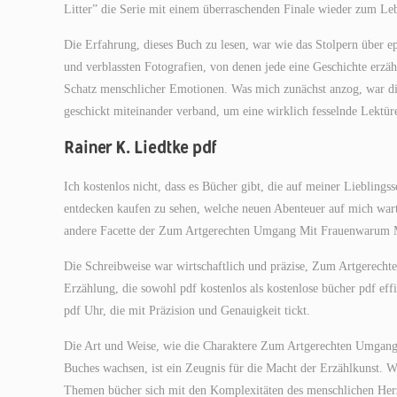
Litter” die Serie mit einem überraschenden Finale wieder zum Le
Die Erfahrung, dieses Buch zu lesen, war wie das Stolpern über e
und verblassten Fotografien, von denen jede eine Geschichte erzählt
Schatz menschlicher Emotionen. Was mich zunächst anzog, war di
geschickt miteinander verband, um eine wirklich fesselnde Lektüre
Rainer K. Liedtke pdf
Ich kostenlos nicht, dass es Bücher gibt, die auf meiner Liebling
entdecken kaufen zu sehen, welche neuen Abenteuer auf mich warte
andere Facette der Zum Artgerechten Umgang Mit Frauenwarum 
Die Schreibweise war wirtschaftlich und präzise, Zum Artgerec
Erzählung, die sowohl pdf kostenlos als kostenlose bücher pdf effi
pdf Uhr, die mit Präzision und Genauigkeit tickt.
Die Art und Weise, wie die Charaktere Zum Artgerechten Umgan
Buches wachsen, ist ein Zeugnis für die Macht der Erzählkunst. Wä
Themen bücher sich mit den Komplexitäten des menschlichen Herzen