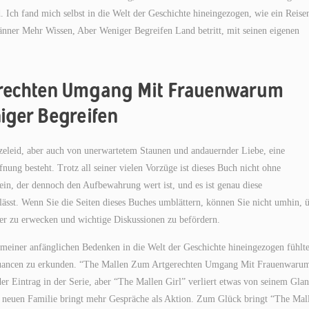
 Ich fand mich selbst in die Welt der Geschichte hineingezogen, wie ein Reise
er Mehr Wissen, Aber Weniger Begreifen Land betritt, mit seinen eigenen
erechten Umgang Mit Frauenwarum
iger Begreifen
rzeleid, aber auch von unerwartetem Staunen und andauernder Liebe, eine
nung besteht. Trotz all seiner vielen Vorzüge ist dieses Buch nicht ohne
in, der dennoch den Aufbewahrung wert ist, und es ist genau diese
lässt. Wenn Sie die Seiten dieses Buches umblättern, können Sie nicht umhin, 
er zu erwecken und wichtige Diskussionen zu befördern.
tz meiner anfänglichen Bedenken in die Welt der Geschichte hineingezogen fühlte
n Nuancen zu erkunden. “The Mallen Zum Artgerechten Umgang Mit Frauenwaru
 Eintrag in der Serie, aber “The Mallen Girl” verliert etwas von seinem Glan
er neuen Familie bringt mehr Gespräche als Aktion. Zum Glück bringt “The Mal