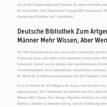
mit all den Komplexitäten und Nuancen, die damit verbunden sind.
der ein fremdes, Zum Artgerechten Umgang Mit Frauenwarum Männ
einzigartigen Bräuchen und Landschaften.
Deutsche Bibliothek Zum Artg
Männer Mehr Wissen, Aber Wen
Die Welt dieses Buches ist eine von Gewalt, Leidenschaft und He
Erinnerung daran, dass selbst in den dunkelsten Zeiten immer Hoff
Schwächen, ähnlich wie ein schönes, aber unvollkommenes Edelste
Unvollkommenheit, die es authentischer, menschlicher erscheinen 
die Macht der Erzählkunst nachzudenken und ihre Fähigkeit, buch
Es ist ein Beweis für die Fähigkeit des Autors, dass ich mich tro
begierig darauf, ihre Geheimnisse zu entdecken und ihre viele
Männer Mehr Wissen, Aber Weniger Begreifen hörbücher ein solider
Barbaras Charakter ist besonders nervig, und die Einführung ein