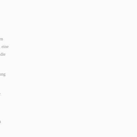
en
 eine
 die
hung
.
n