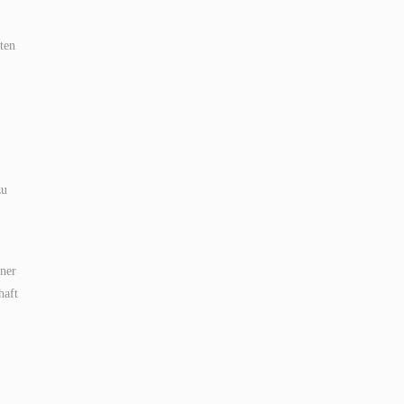
ten
zu
ner
haft