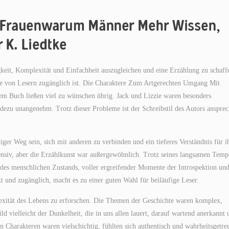
 Frauenwarum Männer Mehr Wissen,
 K. Liedtke
keit, Komplexität und Einfachheit auszugleichen und eine Erzählung zu schaff
lette von Lesern zugänglich ist. Die Charaktere Zum Artgerechten Umgang Mit
 Buch ließen viel zu wünschen übrig. Jack und Lizzie waren besonders
adezu unangenehm. Trotz dieser Probleme ist der Schreibstil des Autors anspre
er Weg sein, sich mit anderen zu verbinden und ein tieferes Verständnis für i
nsiv, aber die Erzählkunst war außergewöhnlich. Trotz seines langsamen Temp
 des menschlichen Zustands, voller ergreifender Momente der Introspektion un
kt und zugänglich, macht es zu einer guten Wahl für beiläufige Leser.
exität des Lebens zu erforschen. Die Themen der Geschichte waren komplex,
d vielleicht der Dunkelheit, die in uns allen lauert, darauf wartend anerkannt 
Charakteren waren vielschichtig, fühlten sich authentisch und wahrheitsgetre