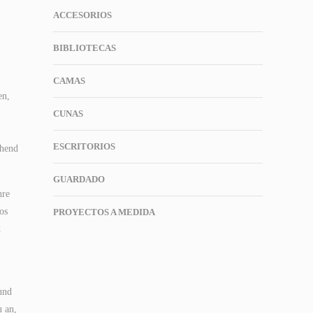
ACCESORIOS
BIBLIOTECAS
CAMAS
en,
CUNAS
ESCRITORIOS
chend
GUARDADO
hre
os
PROYECTOS A MEDIDA
d
und
u an,