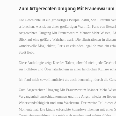
Zum Artgerechten Umgang Mit Frauenwarum M
Die Geschichte ist ein großartiges Beispiel dafür, wie Literatu
erforschen, was sie zu einer großartigen Wahl für Fans von litera
Artgerechten Umgang Mit Frauenwarum Männer Mehr Wissen, Aber W
Blick auf eine größere Wahrheit warf. Die Illustrationen in diesem
wundervolle Möglichkeit, Paris zu erkunden, egal ob man ein erfah
Stadt liebt.
Diese Anthologie zeigt Kneales Talent, obwohl nicht jede Geschich
aus Folklore und Übernatürlichem in einer ländlichen Kulisse schä
Ich fand mich sowohl amüsiert als auch beunruhigt durch die Gena
Zum Artgerechten Umgang Mit Frauenwarum Männer Mehr Wissen,
Vergangenheit zurechtzukommen und ihre Angst, wieder zu lieben, 
Widerstandsfähigkeit und zum Wachstum. Der zweite Teil dieser Au
Momente hat. Die kindle erforschte komplexe Themen mit einer Sen
Geschichtenerzählung, die mich sich gesehen und gehört fühlte.