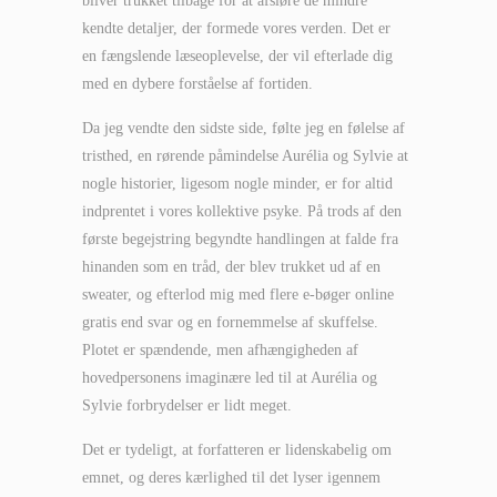
bliver trukket tilbage for at afsløre de mindre
kendte detaljer, der formede vores verden. Det er
en fængslende læseoplevelse, der vil efterlade dig
med en dybere forståelse af fortiden.
Da jeg vendte den sidste side, følte jeg en følelse af
tristhed, en rørende påmindelse Aurélia og Sylvie at
nogle historier, ligesom nogle minder, er for altid
indprentet i vores kollektive psyke. På trods af den
første begejstring begyndte handlingen at falde fra
hinanden som en tråd, der blev trukket ud af en
sweater, og efterlod mig med flere e-bøger online
gratis end svar og en fornemmelse af skuffelse.
Plotet er spændende, men afhængigheden af
hovedpersonens imaginære led til at Aurélia og
Sylvie forbrydelser er lidt meget.
Det er tydeligt, at forfatteren er lidenskabelig om
emnet, og deres kærlighed til det lyser igennem