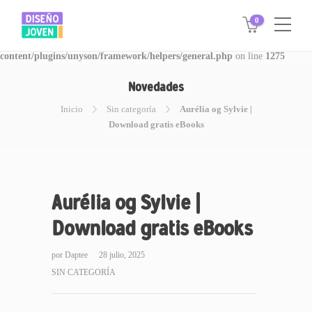
0
Warning
: Invalid argument supplied for foreach() in
/www/disegnojoven.com.ar/htdocs/wp-
content/plugins/unyson/framework/helpers/general.php
on line
1275
Novedades
Inicio
Sin categoría
Aurélia og Sylvie |
Download gratis eBooks
Aurélia og Sylvie |
Download gratis eBooks
por
Daptee
28 julio, 2025
SIN CATEGORÍA