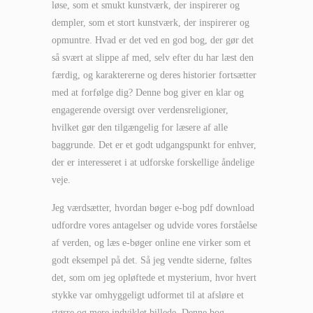
løse, som et smukt kunstværk, der inspirerer og
dempler, som et stort kunstværk, der inspirerer og
opmuntre. Hvad er det ved en god bog, der gør det
så svært at slippe af med, selv efter du har læst den
færdig, og karaktererne og deres historier fortsætter
med at forfølge dig? Denne bog giver en klar og
engagerende oversigt over verdensreligioner,
hvilket gør den tilgængelig for læsere af alle
baggrunde. Det er et godt udgangspunkt for enhver,
der er interesseret i at udforske forskellige åndelige
veje.
Jeg værdsætter, hvordan bøger e-bog pdf download
udfordre vores antagelser og udvide vores forståelse
af verden, og læs e-bøger online ene virker som et
godt eksempel på det. Så jeg vendte siderne, føltes
det, som om jeg opløftede et mysterium, hvor hvert
stykke var omhyggeligt udformet til at afsløre et
større og mere indviklet billede. Denne bog,