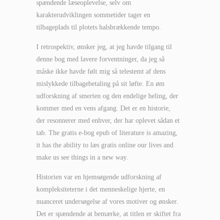
spændende læseoplevelse, selv om
karakterudviklingen sommetider tager en
tilbageplads til plotets halsbrækkende tempo.
I retrospektiv, ønsker jeg, at jeg havde tilgang til
denne bog med lavere forventninger, da jeg så
måske ikke havde følt mig så telestemt af dens
mislykkede tilbagebetaling på sit løfte. En øm
udforskning af smerten og den endelige heling, der
kommer med en vens afgang. Det er en historie,
der resonnerer med enhver, der har oplevet sådan et
tab. The gratis e-bog epub of literature is amazing,
it has the ability to læs gratis online our lives and
make us see things in a new way.
Historien var en hjemsøgende udforskning af
kompleksiteterne i det menneskelige hjerte, en
nuanceret undersøgelse af vores motiver og ønsker.
Det er spændende at bemærke, at titlen er skiftet fra