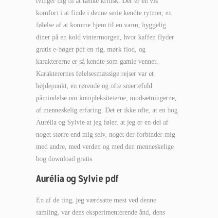
tvinger dig til at tænke kritisk. Der er en vis
komfort i at finde i denne serie kendte rytmer, en
følelse af at komme hjem til en varm, hyggelig
diner på en kold vintermorgen, hvor kaffen flyder
gratis e-bøger pdf en rig, mørk flod, og
karaktererne er så kendte som gamle venner.
Karakterernes følelsesmæssige rejser var et
højdepunkt, en rørende og ofte smertefuld
påmindelse om kompleksiteterne, modsætningerne,
af menneskelig erfaring. Det er ikke ofte, at en bog
Aurélia og Sylvie at jeg føler, at jeg er en del af
noget større end mig selv, noget der forbinder mig
med andre, med verden og med den menneskelige
bog download gratis
Aurélia og Sylvie pdf
En af de ting, jeg værdsatte mest ved denne
samling, var dens eksperimenterende ånd, dens