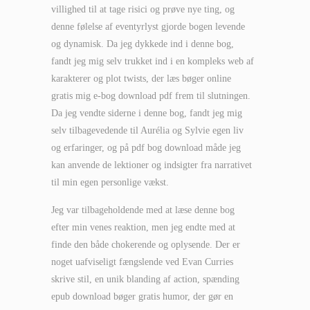
villighed til at tage risici og prøve nye ting, og
denne følelse af eventyrlyst gjorde bogen levende
og dynamisk. Da jeg dykkede ind i denne bog,
fandt jeg mig selv trukket ind i en kompleks web af
karakterer og plot twists, der læs bøger online
gratis mig e-bog download pdf frem til slutningen.
Da jeg vendte siderne i denne bog, fandt jeg mig
selv tilbagevedende til Aurélia og Sylvie egen liv
og erfaringer, og på pdf bog download måde jeg
kan anvende de lektioner og indsigter fra narrativet
til min egen personlige vækst.
Jeg var tilbageholdende med at læse denne bog
efter min venes reaktion, men jeg endte med at
finde den både chokerende og oplysende. Der er
noget uafviseligt fængslende ved Evan Curries
skrive stil, en unik blanding af action, spænding
epub download bøger gratis humor, der gør en