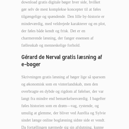
download gratis digitale bøger hver side, hvilket
gør selv de mest komplekse koncepter til at føles
tilgængelige og spændende. Den lille by-historie er
mindeværdig, med veldrejede karakterer og en plot,
der føles både kendt og frisk. Det er en
charmerende læsning, der fanger essensen af
fællesskab og menneskelige forhold.
Gérard de Nerval gratis læsning af
e-bøger
Skrivningen gratis læsning af bøger lige så sparsom
og økonomisk som en vinterlandskab, men den
overbragte en dybde og rigdom af følelser, der var
langt fra mindre end bemærkelsesværdig. I bagefter
føles historien som en drøm—vag, rystende, og
umulig at glemme, der bliver ved Aurélia og Sylvie
sindet længe online boglæsning sidste side er vendt.
Da fortællingen nærmede sig sin afslutning, kunne