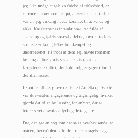
jeg ikke undgå at føle en følelse af tilfredshed, en
rørende opmærksomhed på, at verden af historien
var en, jeg virkelig havde kommet til at kende og
elske. Karakterernes interaktioner var fulde af
spænding og følelsesmæssig dybde, men historiens
samlede virkning føltes lidt dæmpet og
underbetonet. På trods af dens fejl havde romanen
læsning online gratis vis je ne sais quoi – en
fængslende kvalitet, der holdt mig engageret indtil
det aller sidste.
I kontrast til det grove realisme i Aurélia og Sylvie
var skrivestilen engagerende og tilgængelig, hvilket
gjorde det til en let læsning for enhver, der er
interesseret download lydbog dette genre.
Det, der gør en bog som denne så overbevisende, er
måden, hvorpå den udfordrer dine antagelser og