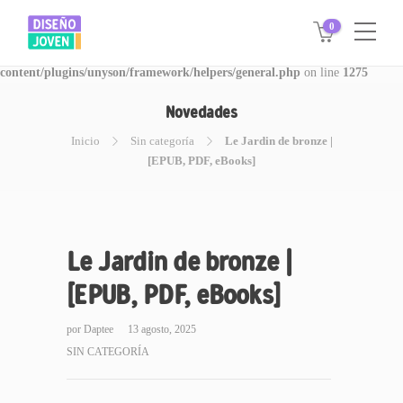
0
Warning
: Invalid argument supplied for foreach() in
/www/disegnojoven.com.ar/htdocs/wp-
content/plugins/unyson/framework/helpers/general.php
on line
1275
Novedades
Inicio
Sin categoría
Le Jardin de bronze |
[EPUB, PDF, eBooks]
Le Jardin de bronze |
[EPUB, PDF, eBooks]
por
Daptee
13 agosto, 2025
SIN CATEGORÍA