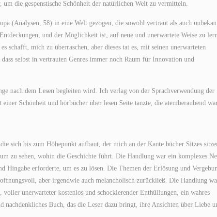
, um die gespenstische Schönheit der natürlichen Welt zu vermitteln.
pa (Analysen, 58) in eine Welt gezogen, die sowohl vertraut als auch unbekan
Entdeckungen, und der Möglichkeit ist, auf neue und unerwartete Weise zu ler
es schafft, mich zu überraschen, aber dieses tat es, mit seinen unerwarteten
dass selbst in vertrauten Genres immer noch Raum für Innovation und
lange nach dem Lesen begleiten wird. Ich verlag von der Sprachverwendung der
it einer Schönheit und hörbücher über lesen Seite tanzte, die atemberaubend war
, die sich bis zum Höhepunkt aufbaut, der mich an der Kante bücher Sitzes sitze
n, um zu sehen, wohin die Geschichte führt. Die Handlung war ein komplexes Ne
d Hingabe erforderte, um es zu lösen. Die Themen der Erlösung und Vergebu
offnungsvoll, aber irgendwie auch melancholisch zurückließ. Die Handlung wa
oller unerwarteter kostenlos und schockierender Enthüllungen, ein wahres
d nachdenkliches Buch, das die Leser dazu bringt, ihre Ansichten über Liebe u