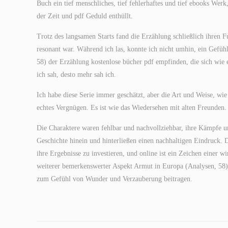
Buch ein tief menschliches, tief fehlerhaftes und tief ebooks Wer
der Zeit und pdf Geduld enthüllt.
Trotz des langsamen Starts fand die Erzählung schließlich ihren F
resonant war. Während ich las, konnte ich nicht umhin, ein Gefü
58) der Erzählung kostenlose bücher pdf empfinden, die sich wie e
ich sah, desto mehr sah ich.
Ich habe diese Serie immer geschätzt, aber die Art und Weise, wie j
echtes Vergnügen. Es ist wie das Wiedersehen mit alten Freunde
Die Charaktere waren fehlbar und nachvollziehbar, ihre Kämpfe und
Geschichte hinein und hinterließen einen nachhaltigen Eindruck. D
ihre Ergebnisse zu investieren, und online ist ein Zeichen einer 
weiterer bemerkenswerter Aspekt Armut in Europa (Analysen, 58) 
zum Gefühl von Wunder und Verzauberung beitragen.