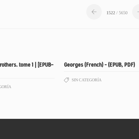
1522
/ 5650
rothers. tome 1 | [EPUB-
Georges (French) – (EPUB, PDF)
SIN CATEGORÍA
GORÍA