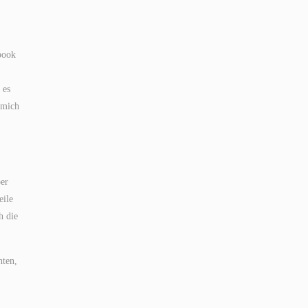
book
 es
 mich
ber
eile
h die
hten,