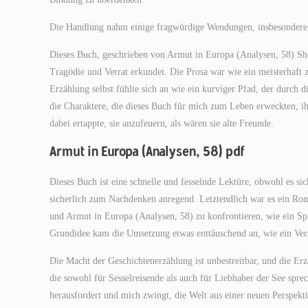
Die Handlung nahm einige fragwürdige Wendungen, insbesondere d
Dieses Buch, geschrieben von Armut in Europa (Analysen, 58) She
Tragödie und Verrat erkundet. Die Prosa war wie ein meisterhaft 
Erzählung selbst fühlte sich an wie ein kurviger Pfad, der durch
die Charaktere, die dieses Buch für mich zum Leben erweckten, i
dabei ertappte, sie anzufeuern, als wären sie alte Freunde.
Armut in Europa (Analysen, 58) pdf
Dieses Buch ist eine schnelle und fesselnde Lektüre, obwohl es sic
sicherlich zum Nachdenken anregend. Letztendlich war es ein Rom
und Armut in Europa (Analysen, 58) zu konfrontieren, wie ein Spie
Grundidee kam die Umsetzung etwas enttäuschend an, wie ein Vers
Die Macht der Geschichtenerzählung ist unbestreitbar, und die Er
die sowohl für Sesselreisende als auch für Liebhaber der See spre
herausfordert und mich zwingt, die Welt aus einer neuen Perspektiv