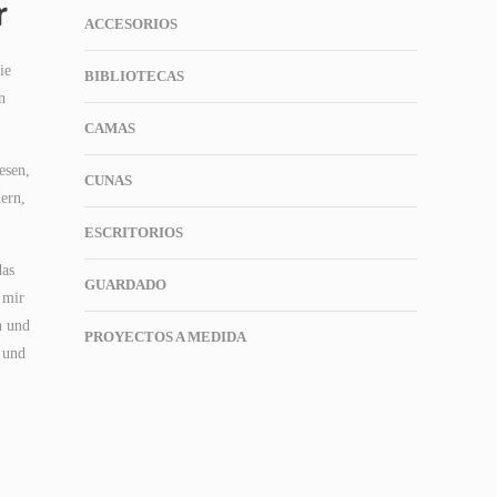
r
ACCESORIOS
ie
BIBLIOTECAS
n
CAMAS
esen,
CUNAS
ern,
ESCRITORIOS
das
GUARDADO
 mir
n und
PROYECTOS A MEDIDA
e und