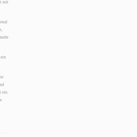
t mit
ional
n,
 mehr
 ein
ie
und
t ein
ie