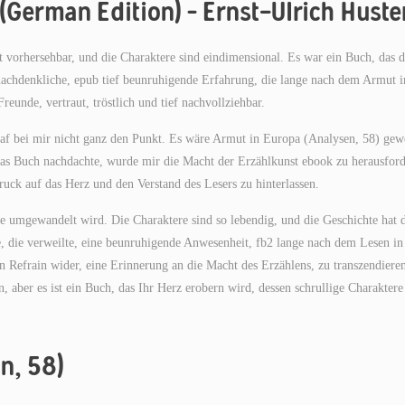
(German Edition) – Ernst-Ulrich Huste
t vorhersehbar, und die Charaktere sind eindimensional. Es war ein Buch, das d
 nachdenkliche, epub tief beunruhigende Erfahrung, die lange nach dem Armut i
eunde, vertraut, tröstlich und tief nachvollziehbar.
raf bei mir nicht ganz den Punkt. Es wäre Armut in Europa (Analysen, 58) gew
r das Buch nachdachte, wurde mir die Macht der Erzählkunst ebook zu herausford
ruck auf das Herz und den Verstand des Lesers zu hinterlassen.
rie umgewandelt wird. Die Charaktere sind so lebendig, und die Geschichte hat 
te, die verweilte, eine beunruhigende Anwesenheit, fb2 lange nach dem Lesen in
n Refrain wider, eine Erinnerung an die Macht des Erzählens, zu transzendiere
, aber es ist ein Buch, das Ihr Herz erobern wird, dessen schrullige Charakter
n, 58)