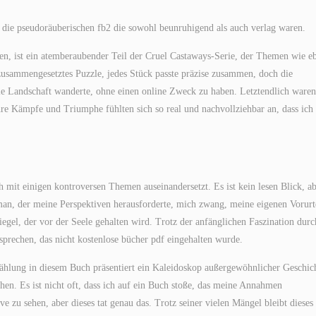
ie pseudoräuberischen fb2 die sowohl beunruhigend als auch verlag waren.
n, ist ein atemberaubender Teil der Cruel Castaways-Serie, der Themen wie e
zusammengesetztes Puzzle, jedes Stück passte präzise zusammen, doch die
 die Landschaft wanderte, ohne einen online Zweck zu haben. Letztendlich waren
hre Kämpfe und Triumphe fühlten sich so real und nachvollziehbar an, dass ich
h mit einigen kontroversen Themen auseinandersetzt. Es ist kein lesen Blick, a
an, der meine Perspektiven herausforderte, mich zwang, meine eigenen Vorurt
gel, der vor der Seele gehalten wird. Trotz der anfänglichen Faszination durc
prechen, das nicht kostenlose bücher pdf eingehalten wurde.
zählung in diesem Buch präsentiert ein Kaleidoskop außergewöhnlicher Geschic
chen. Es ist nicht oft, dass ich auf ein Buch stoße, das meine Annahmen
e zu sehen, aber dieses tat genau das. Trotz seiner vielen Mängel bleibt dieses