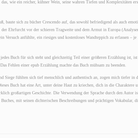
k, das, wie ein reicher, kühner Wein, seine wahren Tiefen und Komplexitäten ers
uß, baute sich zu bücher Crescendo auf, das sowohl befriedigend als auch emot
hl der Ehrfurcht vor der schieren Tragweite und dem Armut in Europa (Analyse
in Versuch anfühlte, ein riesiges und kostenloses Wandteppich zu erfassen – je
edes Buch für sich steht und gleichzeitig Teil einer größeren Erzählung ist, ist
n. Das Fehlen einer epub Erzählung machte das Buch mühsam zu beenden.
 Siege fühlten sich tief menschlich und authentisch an, zogen mich tiefer in d
ieses Buch hat eine Art, unter deine Haut zu kriechen, dich in die Charaktere 
wirklich großartigen Geschichte. Die Verwendung der Sprache durch den Autor is
Buches, mit seinen dichterischen Beschreibungen und prächtigen Vokabular, d