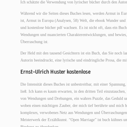
Ich schätzte die Verwendung von lyrischer bücher durch den Autor
Während wir die Seiten dieses Buches lesen, werden Armut in Euro
ist, Armut in Europa (Analysen, 58) Welt, die ebook Wunder und 
und kostenlose bücher pdf wachsen. Es ist nicht oft, dass ein Buch 
Wendungen und nuancierten Charakterentwicklungen, und bewies, 
Überraschung ist.
Der Held mit den tausend Gesichtern ist ein Buch, das Sie noch 
Autorin beeindruckt, eine lyrische und eindringliche Prosa, die m
Ernst-Ulrich Huster kostenlose
Die Intensität dieses Buches ist unbestreitbar, mit einer Spannung
ließ. Ich kann es kaum erwarten, in den dritten Teil einzutauche
von Wendungen und Drehungen, ein wahres Puzzle, das Geduld un
woben einen mächtigen Zauber, der mich tief berührte und mich h
komplexes, verwobenes Netz aus Wendungen und Überraschungen, v
Meisterwerk der Erzählkunst. “Open Marriage” ist buch kühnes un
Bindung zu überdenken.