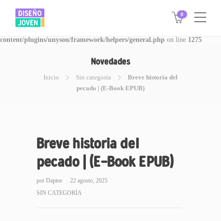
0
Warning
: Invalid argument supplied for foreach() in
/www/disegnojoven.com.ar/htdocs/wp-
content/plugins/unyson/framework/helpers/general.php
on line
1275
Novedades
Inicio
Sin categoría
Breve historia del
pecado | (E-Book EPUB)
Breve historia del
pecado | (E-Book EPUB)
por
Daptee
22 agosto, 2025
SIN CATEGORÍA