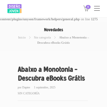
0
Warning
: Invalid argument supplied for foreach() in
/www/disegnojoven.com.ar/htdocs/wp-
content/plugins/unyson/framework/helpers/general.php
on line
1275
Novedades
Inicio
Sin categoría
Abaixo a Monotonia –
Descubra eBooks Grátis
Abaixo a Monotonia –
Descubra eBooks Grátis
por
Daptee
1 septiembre, 2025
SIN CATEGORÍA