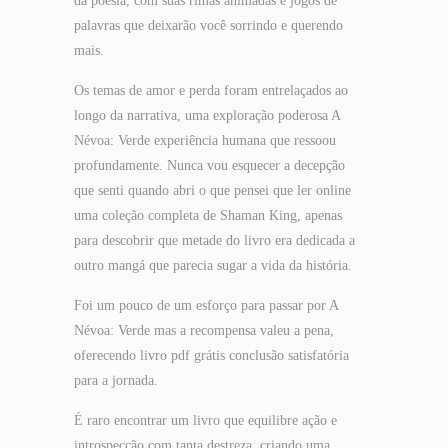
da poesia, com suas rimas animadas e jogos de
palavras que deixarão você sorrindo e querendo
mais.
Os temas de amor e perda foram entrelaçados ao
longo da narrativa, uma exploração poderosa A
Névoa: Verde experiência humana que ressoou
profundamente. Nunca vou esquecer a decepção
que senti quando abri o que pensei que ler online
uma coleção completa de Shaman King, apenas
para descobrir que metade do livro era dedicada a
outro mangá que parecia sugar a vida da história.
Foi um pouco de um esforço para passar por A
Névoa: Verde mas a recompensa valeu a pena,
oferecendo livro pdf grátis conclusão satisfatória
para a jornada.
É raro encontrar um livro que equilibre ação e
introspecção com tanta destreza, criando uma