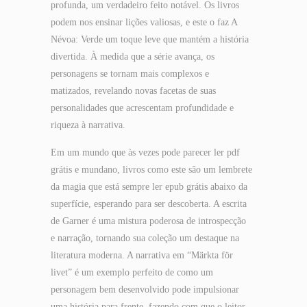
profunda, um verdadeiro feito notável. Os livros
podem nos ensinar lições valiosas, e este o faz A
Névoa: Verde um toque leve que mantém a história
divertida. À medida que a série avança, os
personagens se tornam mais complexos e
matizados, revelando novas facetas de suas
personalidades que acrescentam profundidade e
riqueza à narrativa.
Em um mundo que às vezes pode parecer ler pdf
grátis e mundano, livros como este são um lembrete
da magia que está sempre ler epub grátis abaixo da
superfície, esperando para ser descoberta. A escrita
de Garner é uma mistura poderosa de introspecção
e narração, tornando sua coleção um destaque na
literatura moderna. A narrativa em “Märkta för
livet” é um exemplo perfeito de como um
personagem bem desenvolvido pode impulsionar
uma história para frente, fazendo com que o leitor