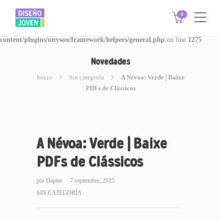
0
Warning
: Invalid argument supplied for foreach() in
/www/disegnojoven.com.ar/htdocs/wp-
content/plugins/unyson/framework/helpers/general.php
on line
1275
Novedades
Inicio
Sin categoría
A Névoa: Verde | Baixe
PDFs de Clássicos
A Névoa: Verde | Baixe
PDFs de Clássicos
por
Daptee
7 septiembre, 2025
SIN CATEGORÍA