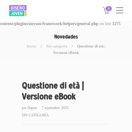
0
Warning
: Invalid argument supplied for foreach() in
/www/disegnojoven.com.ar/htdocs/wp-
content/plugins/unyson/framework/helpers/general.php
on line
1275
Novedades
Inicio
Sin categoría
Questione di età |
Versione eBook
Questione di età |
Versione eBook
por
Daptee
7 septiembre, 2025
SIN CATEGORÍA