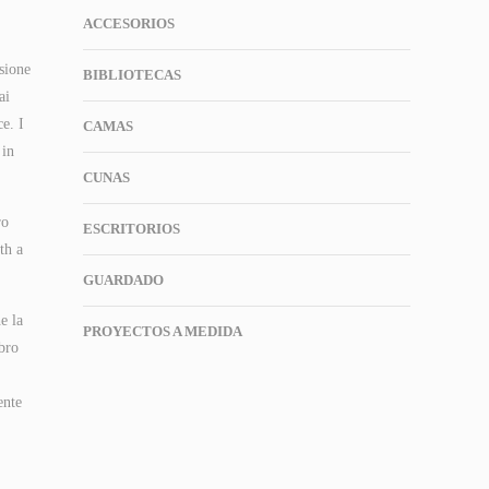
ACCESORIOS
sione
BIBLIOTECAS
ai
ce. I
CAMAS
 in
CUNAS
ro
ESCRITORIOS
th a
GUARDADO
e la
PROYECTOS A MEDIDA
ibro
ente