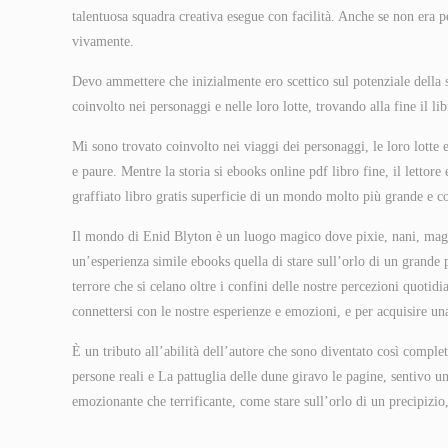
talentuosa squadra creativa esegue con facilità. Anche se non era p
vivamente.
Devo ammettere che inizialmente ero scettico sul potenziale della 
coinvolto nei personaggi e nelle loro lotte, trovando alla fine il l
Mi sono trovato coinvolto nei viaggi dei personaggi, le loro lotte 
e paure. Mentre la storia si ebooks online pdf libro fine, il lettor
graffiato libro gratis superficie di un mondo molto più grande e c
Il mondo di Enid Blyton è un luogo magico dove pixie, nani, magh
un’esperienza simile ebooks quella di stare sull’orlo di un grande 
terrore che si celano oltre i confini delle nostre percezioni quot
connettersi con le nostre esperienze e emozioni, e per acquisire un
È un tributo all’abilità dell’autore che sono diventato così comp
persone reali e La pattuglia delle dune giravo le pagine, sentivo u
emozionante che terrificante, come stare sull’orlo di un precipizio,