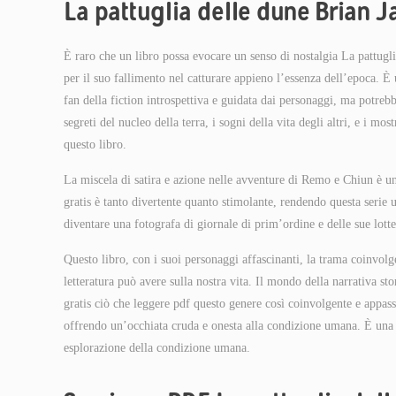
La pattuglia delle dune Brian 
È raro che un libro possa evocare un senso di nostalgia La pattugl
per il suo fallimento nel catturare appieno l’essenza dell’epoca. 
fan della fiction introspettiva e guidata dai personaggi, ma potrebb
segreti del nucleo della terra, i sogni della vita degli altri, e i mo
questo libro.
La miscela di satira e azione nelle avventure di Remo e Chiun è un
gratis è tanto divertente quanto stimolante, rendendo questa serie
diventare una fotografa di giornale di prim’ordine e delle sue lotte
Questo libro, con i suoi personaggi affascinanti, la trama coinvo
letteratura può avere sulla nostra vita. Il mondo della narrativa sto
gratis ciò che leggere pdf questo genere così coinvolgente e appas
offrendo un’occhiata cruda e onesta alla condizione umana. È una l
esplorazione della condizione umana.