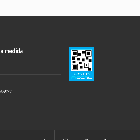
 a medida
r
065977