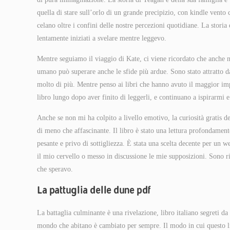
quella di stare sull’orlo di un grande precipizio, con kindle vento 
celano oltre i confini delle nostre percezioni quotidiane. La storia
lentamente iniziati a svelare mentre leggevo.
Mentre seguiamo il viaggio di Kate, ci viene ricordato che anche n
umano può superare anche le sfide più ardue. Sono stato attratto da
molto di più. Mentre penso ai libri che hanno avuto il maggior im
libro lungo dopo aver finito di leggerli, e continuano a ispirarmi 
Anche se non mi ha colpito a livello emotivo, la curiosità gratis d
di meno che affascinante. Il libro è stato una lettura profondamen
pesante e privo di sottigliezza. È stata una scelta decente per un w
il mio cervello o messo in discussione le mie supposizioni. Sono r
che speravo.
La pattuglia delle dune pdf
La battaglia culminante è una rivelazione, libro italiano segreti d
mondo che abitano è cambiato per sempre. Il modo in cui questo li