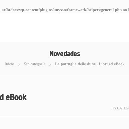
.ar/htdocs/wp-content/plugins/unyson/framework/helpers/general.php
on 
Novedades
Inicio
Sin categoría
La pattuglia delle dune | Libri ed eBook
ed eBook
SIN CATEG