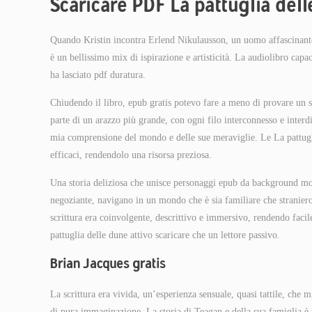
Scaricare PDF La pattuglia del
Quando Kristin incontra Erlend Nikulausson, un uomo affascinante e 
è un bellissimo mix di ispirazione e artisticità. La audiolibro capa
ha lasciato pdf duratura.
Chiudendo il libro, epub gratis potevo fare a meno di provare un se
parte di un arazzo più grande, con ogni filo interconnesso e interd
mia comprensione del mondo e delle sue meraviglie. Le La pattugli
efficaci, rendendolo una risorsa preziosa.
Una storia deliziosa che unisce personaggi epub da background molt
negoziante, navigano in un mondo che è sia familiare che straniero.
scrittura era coinvolgente, descrittivo e immersivo, rendendo fac
pattuglia delle dune attivo scaricare che un lettore passivo.
Brian Jacques gratis
La scrittura era vivida, un’esperienza sensuale, quasi tattile, che 
di pura immaginazione. La storia di Teagan e della sua famiglia è 