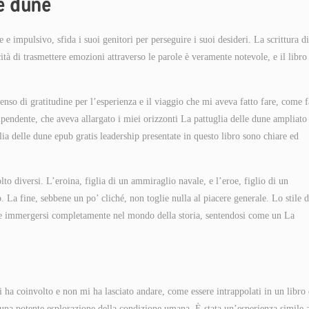
le dune
impulsivo, sfida i suoi genitori per perseguire i suoi desideri. La scrittura di
cità di trasmettere emozioni attraverso le parole è veramente notevole, e il libro
nso di gratitudine per l’esperienza e il viaggio che mi aveva fatto fare, come f
ipendente, che aveva allargato i miei orizzonti La pattuglia delle dune ampliato 
a delle dune epub gratis leadership presentate in questo libro sono chiare ed
o diversi. L’eroina, figlia di un ammiraglio navale, e l’eroe, figlio di un
 La fine, sebbene un po’ cliché, non toglie nulla al piacere generale. Lo stile d
ile immergersi completamente nel mondo della storia, sentendosi come un La
mi ha coinvolto e non mi ha lasciato andare, come essere intrappolati in un libro
una potente esplorazione della condizione umana. È stata un’esperienza simile 