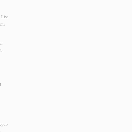
 Lisa
 mi
ar
la
i
 epub
a