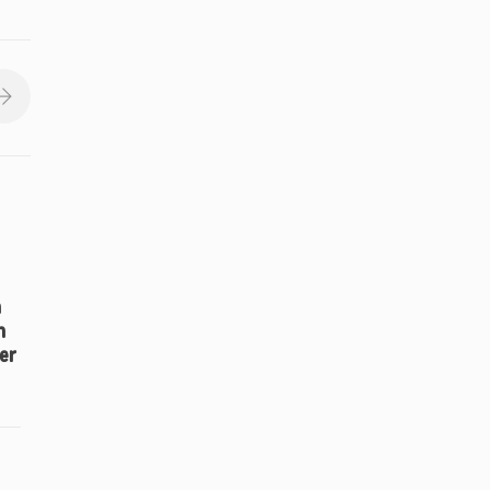
n
n
er