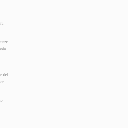
più
ranze
solo
 e del
per
no