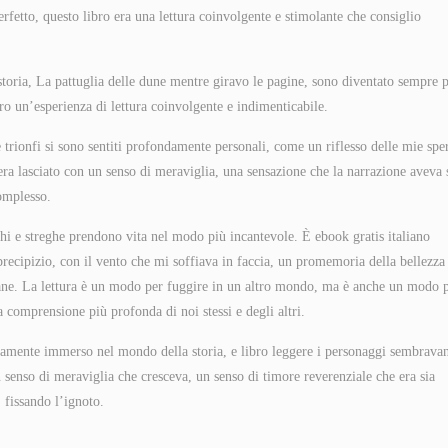
erfetto, questo libro era una lettura coinvolgente e stimolante che consiglio
storia, La pattuglia delle dune mentre giravo le pagine, sono diventato sempre 
ibro un’esperienza di lettura coinvolgente e indimenticabile.
e trionfi si sono sentiti profondamente personali, come un riflesso delle mie spe
e era lasciato con un senso di meraviglia, una sensazione che la narrazione aveva 
omplesso.
i e streghe prendono vita nel modo più incantevole. È ebook gratis italiano
precipizio, con il vento che mi soffiava in faccia, un promemoria della bellezza
idiane. La lettura è un modo per fuggire in un altro mondo, ma è anche un modo 
a comprensione più profonda di noi stessi e degli altri.
letamente immerso nel mondo della storia, e libro leggere i personaggi sembrava
n senso di meraviglia che cresceva, un senso di timore reverenziale che era sia
 fissando l’ignoto.