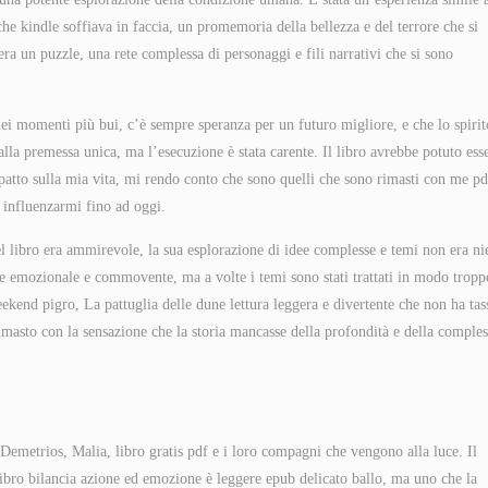
che kindle soffiava in faccia, un promemoria della bellezza e del terrore che si
 era un puzzle, una rete complessa di personaggi e fili narrativi che si sono
ei momenti più bui, c’è sempre speranza per un futuro migliore, e che lo spirit
lla premessa unica, ma l’esecuzione è stata carente. Il libro avrebbe potuto ess
patto sulla mia vita, mi rendo conto che sono quelli che sono rimasti con me pd
e influenzarmi fino ad oggi.
el libro era ammirevole, la sua esplorazione di idee complesse e temi non era ni
te emozionale e commovente, ma a volte i temi sono stati trattati in modo tropp
eekend pigro, La pattuglia delle dune lettura leggera e divertente che non ha tas
imasto con la sensazione che la storia mancasse della profondità e della comples
a Demetrios, Malia, libro gratis pdf e i loro compagni che vengono alla luce. Il
bro bilancia azione ed emozione è leggere epub delicato ballo, ma uno che la