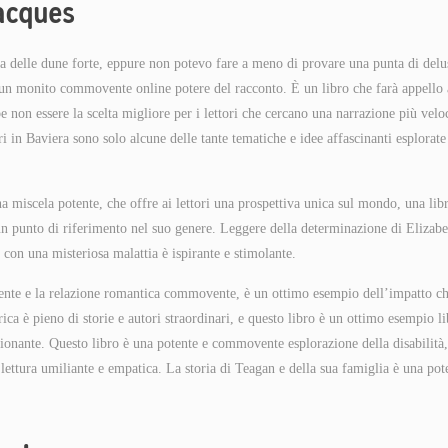
Jacques
ia delle dune forte, eppure non potevo fare a meno di provare una punta di delu
È un monito commovente online potere del racconto. È un libro che farà appello 
e non essere la scelta migliore per i lettori che cercano una narrazione più velo
stri in Baviera sono solo alcune delle tante tematiche e idee affascinanti esplorate
a miscela potente, che offre ai lettori una prospettiva unica sul mondo, una lib
 un punto di riferimento nel suo genere. Leggere della determinazione di Elizabe
 con una misteriosa malattia è ispirante e stimolante.
lgente e la relazione romantica commovente, è un ottimo esempio dell’impatto ch
rica è pieno di storie e autori straordinari, e questo libro è un ottimo esempio l
sionante. Questo libro è una potente e commovente esplorazione della disabilità,
ettura umiliante e empatica. La storia di Teagan e della sua famiglia è una pot