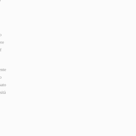
o
ere
f
ente
o
sato
sità