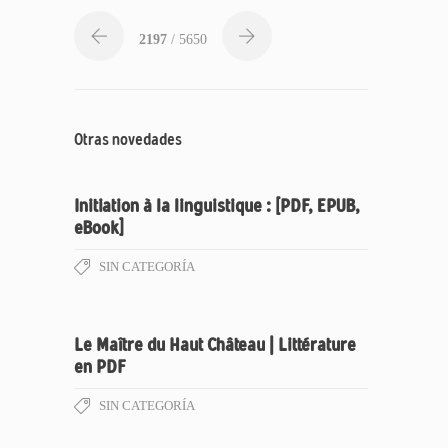
2197
/ 5650
Otras novedades
Initiation à la linguistique : [PDF, EPUB,
eBook]
SIN CATEGORÍA
Le Maître du Haut Château | Littérature
en PDF
SIN CATEGORÍA