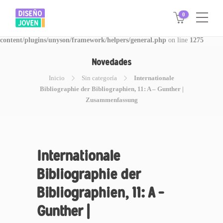
0
Warning
: Invalid argument supplied for foreach() in
/www/disegnojoven.com.ar/htdocs/wp-
content/plugins/unyson/framework/helpers/general.php
on line
1275
Novedades
Inicio
Sin categoría
Internationale
Bibliographie der Bibliographien, 11: A – Gunther |
Zusammenfassung
Internationale
Bibliographie der
Bibliographien, 11: A –
Gunther |