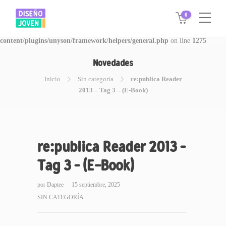
0
Warning
: Invalid argument supplied for foreach() in
/www/disegnojoven.com.ar/htdocs/wp-
content/plugins/unyson/framework/helpers/general.php
on line
1275
Novedades
Inicio
Sin categoría
re:publica Reader
2013 – Tag 3 – (E-Book)
re:publica Reader 2013 –
Tag 3 – (E-Book)
por
Daptee
15 septiembre, 2025
SIN CATEGORÍA