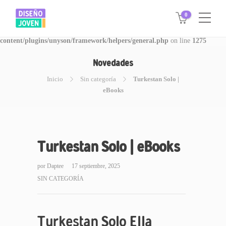
0
Warning
: Invalid argument supplied for foreach() in
/www/disegnojoven.com.ar/htdocs/wp-
content/plugins/unyson/framework/helpers/general.php
on line
1275
Novedades
Inicio
Sin categoría
Turkestan Solo |
eBooks
Turkestan Solo | eBooks
por
Daptee
17 septiembre, 2025
SIN CATEGORÍA
Turkestan Solo Ella