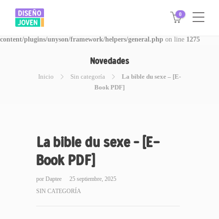
0
Warning
: Invalid argument supplied for foreach() in
/www/disegnojoven.com.ar/htdocs/wp-
content/plugins/unyson/framework/helpers/general.php
on line
1275
Novedades
Inicio
Sin categoría
La bible du sexe – [E-
Book PDF]
La bible du sexe – [E-
Book PDF]
por
Daptee
25 septiembre, 2025
SIN CATEGORÍA