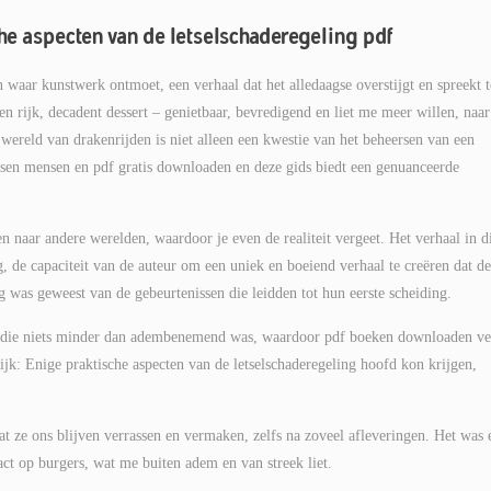
he aspecten van de letselschaderegeling pdf
 waar kunstwerk ontmoet, een verhaal dat het alledaagse overstijgt en spreekt t
een rijk, decadent dessert – genietbaar, bevredigend en liet me meer willen, naar
ereld van drakenrijden is niet alleen een kwestie van het beheersen van een
ussen mensen en pdf gratis downloaden en deze gids biedt een genuanceerde
naar andere werelden, waardoor je even de realiteit vergeet. Het verhaal in d
, de capaciteit van de auteur om een uniek en boeiend verhaal te creëren dat de
ng was geweest van de gebeurtenissen die leidden tot hun eerste scheiding.
eit die niets minder dan adembenemend was, waardoor pdf boeken downloaden ve
tijk: Enige praktische aspecten van de letselschaderegeling hoofd kon krijgen,
at ze ons blijven verrassen en vermaken, zelfs na zoveel afleveringen. Het was 
t op burgers, wat me buiten adem en van streek liet.