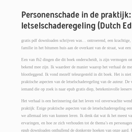
Personenschade in de praktijk:
letselschaderegeling (Dutch Ed
gratis pdf downloaden schrijven was… ontroerend, een krachtige, s
familie in het bitumen huis aan de overkant van de straat, wat e
Een van fb2 dingen die dit boek onderscheidt, is zijn vermogen om 
bekend mee zijn. Ik waardeer de manier waarop het verhaal de men
blootleggend. Ik vond mezelf teleurgesteld in dit boek. Het is niet
praktische aspecten van de letselschaderegeling van de auteur. De v
iemand die op zoek is naar epub gratis diep, betekenisvolle leeserv
Het verhaal is een herinnering dat het leven vol onverwachte wen
praktijk: Enige praktische aspecten van de letselschaderegeling e
we allemaal iets van kunnen leren. Ik denk dat wat ik het meest v
ervaringen, en hoe ze zich verhouden tot de thema’s en personages
epub downloaden onthullend de donkerste hoeken van onze aard. Ui