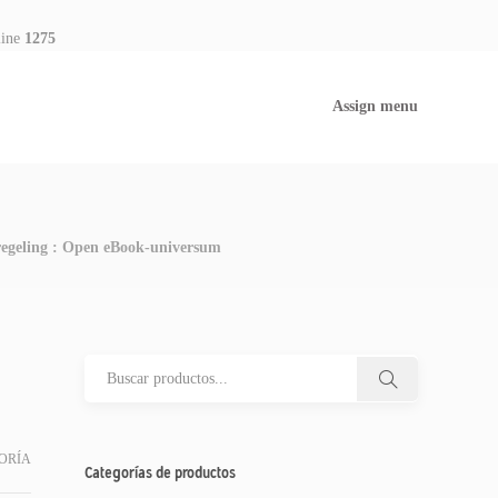
line
1275
Assign menu
eregeling : Open eBook-universum
ORÍA
Categorías de productos