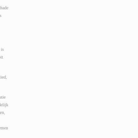
chade
s
 is
it
ied,
atie
elijk
en,
nemen