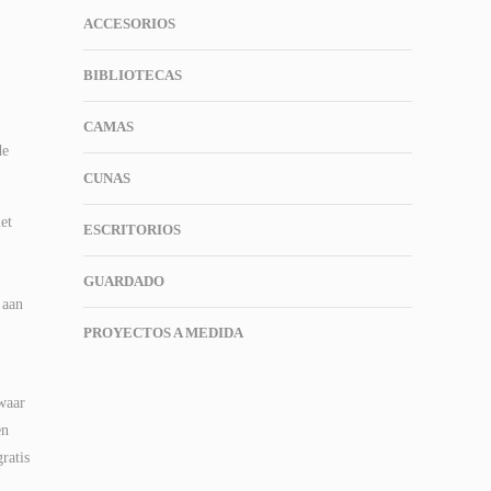
ACCESORIOS
BIBLIOTECAS
CAMAS
de
CUNAS
et
ESCRITORIOS
GUARDADO
 aan
PROYECTOS A MEDIDA
waar
en
ratis