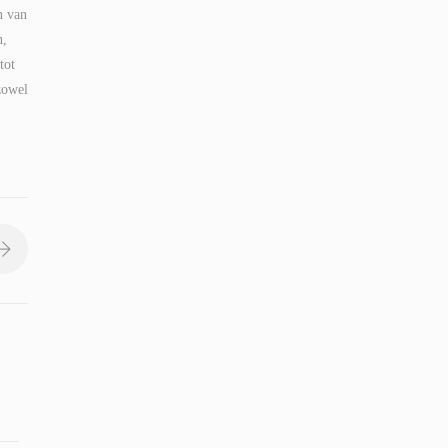
n van
n,
tot
zowel