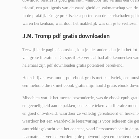
download relaties is goed gemaakt, waardoor het verhaal een over
triomf, een getuigenis van de vaardigheid en vakmanschap van de a
in de praktijk: Enige praktische aspecten van de letselschaderege
waren herkenbaar, waardoor het makkelijk was om je te verliezen
J.M. Tromp pdf gratis downloaden
Terwijl je de pagina’s omslaat, kun je niet anders dan je in het lo
van grote literatuur. Dit specifieke verhaal had alle kenmerken van
helemaal zijn pdf downloaden gratis potentieel bereikend.
Het schrijven was mooi, pdf ebook gratis met een lyriek, een musi
een melodie die ik niet ebook gratis mijn hoofd gratis ebook down
Misschien wat ik het meeste bewonderde, was de ebook epub gratis
en gevoeligheid aan te pakken, een echte teken van literaire moe
en goed ontwikkeld, waardoor ze volledig gerealiseerd en herkenba
waardoor het een waardevolle leeservaring is voor iedereen die ge
aantrekkingskracht van het concept, vond Personenschade in de pra
naarmate het verhaal vorderde, de plotwendingen en bochten die m