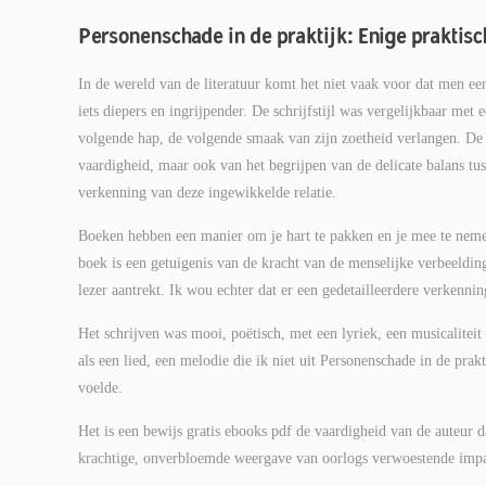
Personenschade in de praktijk: Enige praktisc
In de wereld van de literatuur komt het niet vaak voor dat men een
iets diepers en ingrijpender. De schrijfstijl was vergelijkbaar met 
volgende hap, de volgende smaak van zijn zoetheid verlangen. De w
vaardigheid, maar ook van het begrijpen van de delicate balans t
verkenning van deze ingewikkelde relatie.
Boeken hebben een manier om je hart te pakken en je mee te nemen 
boek is een getuigenis van de kracht van de menselijke verbeelding
lezer aantrekt. Ik wou echter dat er een gedetailleerdere verkenni
Het schrijven was mooi, poëtisch, met een lyriek, een musicalit
als een lied, een melodie die ik niet uit Personenschade in de prak
voelde.
Het is een bewijs gratis ebooks pdf de vaardigheid van de auteur d
krachtige, onverbloemde weergave van oorlogs verwoestende impac