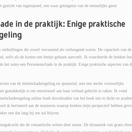
t gezicht van tegenspoed, een waar getuigenis van de menselijke geest.
ade in de praktijk: Enige praktische
geling
n onthullingen die zowel verrassend als verheugend waren. De capaciteit van de
, zelfs als de kosten een beetje gehaast aanvoelt. Ik waardeerde de boeken lez
als het soms een Personenschade in de praktijk: Enige praktische aspecten van d
pecten van de letselschaderegeling en spannend, met een sterke vrouwelijke
et gemakkelijk is om emotioneel aan haar verhaal gehecht te raken. Ik vond
etselschaderegeling online boek downloaden van het boek iets te dicht en acade
 word ik herinnerd aan de manieren waarop boeken mijn perspectief hebben gev
ker een dat lang bij me zal blijven.
kkingskracht die de romantische scènes doet sissen. De dynamiek van gratis ebo