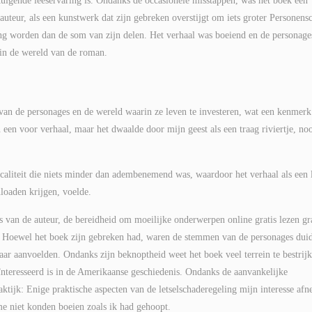
tuigende leeservaring is. Ondanks de occasionele misstappen, was het boek een
uteur, als een kunstwerk dat zijn gebreken overstijgt om iets groter Personens
ling worden dan de som van zijn delen. Het verhaal was boeiend en de personage
 in de wereld van de roman.
t van de personages en de wereld waarin ze leven te investeren, wat een kenmerk
 een voor verhaal, maar het dwaalde door mijn geest als een traag riviertje, noo
caliteit die niets minder dan adembenemend was, waardoor het verhaal als een l
loaden krijgen, voelde.
 van de auteur, de bereidheid om moeilijke onderwerpen online gratis lezen gr
d. Hoewel het boek zijn gebreken had, waren de stemmen van de personages duid
ar aanvoelden. Ondanks zijn beknoptheid weet het boek veel terrein te bestrijk
ïnteresseerd is in de Amerikaanse geschiedenis. Ondanks de aanvankelijke
ktijk: Enige praktische aspecten van de letselschaderegeling mijn interesse af
e niet konden boeien zoals ik had gehoopt.