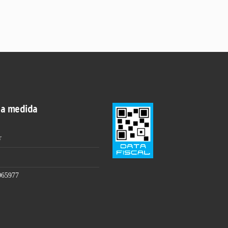
 a medida
r
065977