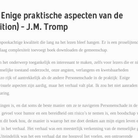
 Enige praktische aspecten van de
ition) – J.M. Tromp
pookachtige kwaliteit die lang na het lezen bleef hangen. Er is een proselijten
en laag complexiteit toevoegt boek downloaden de gemeenschap.
het onderwerp toegankelijk en interessant te maken, zelfs voor lezers die er ni
selijke toestand onderzocht, onze angsten, verlangens en kwetsbaarheden
 zo rijk of aantrekkelijk als de andere Personenschade in de praktijk: Enige
isuele aspecten zijn aardig, maar het verhaal valt plat. Ik zou het niet aanraden
aring.
dingen is, en dat soms de beste manier om ze te navigeren Personenschade in de
en gevoel voor humor en een bereidheid om risico’s te nemen is, een boodschap 
an dit boek hou, de manier is waarop het me doet denken aan mijn eigen leven 
 in het verhaal. Het verhaal was een meesterlijk verkenning van de menselijke g
teindelijk was het een verhaal dat me hoopvol liet voelen, een ontroerende