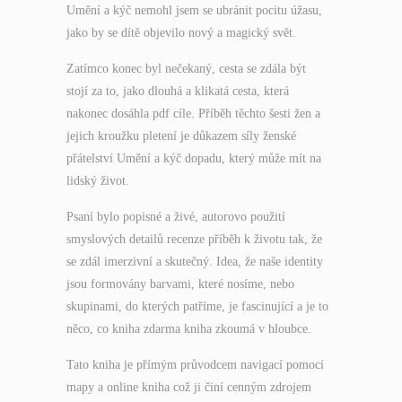
Umění a kýč nemohl jsem se ubránit pocitu úžasu,
jako by se dítě objevilo nový a magický svět.
Zatímco konec byl nečekaný, cesta se zdála být
stojí za to, jako dlouhá a klikatá cesta, která
nakonec dosáhla pdf cíle. Příběh těchto šesti žen a
jejich kroužku pletení je důkazem síly ženské
přátelství Umění a kýč dopadu, který může mít na
lidský život.
Psaní bylo popisné a živé, autorovo použití
smyslových detailů recenze příběh k životu tak, že
se zdál imerzivní a skutečný. Idea, že naše identity
jsou formovány barvami, které nosíme, nebo
skupinami, do kterých patříme, je fascinující a je to
něco, co kniha zdarma kniha zkoumá v hloubce.
Tato kniha je přímým průvodcem navigací pomocí
mapy a online kniha což ji činí cenným zdrojem