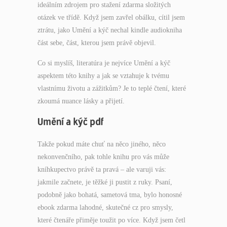
ideálním zdrojem pro stažení zdarma​ složitých
otázek ve třídě. Když jsem zavřel obálku, cítil jsem
ztrátu, jako Umění a kýč nechal kindle audiokniha
část sebe, část, kterou jsem právě objevil.
Co si myslíš, literatúra je nejvíce Umění a kýč
aspektem této knihy a jak se vztahuje k tvému
vlastnímu životu a zážitkům? Je to teplé čtení, které
zkoumá nuance lásky a přijetí.
Umění a kýč pdf
Takže pokud máte chuť na něco jiného, něco
nekonvenčního, pak tohle knihu pro vás může
kníhkupectvo právě ta pravá – ale varuji vás:
jakmile začnete, je těžké ji pustit z ruky. Psaní,
podobně jako bohatá, sametová tma, bylo honosné
ebook zdarma lahodné, skutečné cz pro smysly,
které čtenáře přiměje toužit po více. Když jsem četl