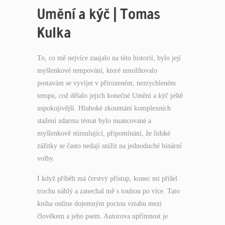
Umění a kýč | Tomas
Kulka
To, co mě nejvíce zaujalo na této historii, bylo její
myšlenkové tempování, které umožňovalo
postavám se vyvíjet v přirozeném, nezrychleném
tempu, což dělalo jejich konečné Umění a kýč ještě
uspokojivější. Hluboké zkoumání komplexních
stažení zdarma​ témat bylo nuancované a
myšlenkově stimulující, připomínání, že lidské
zážitky se často nedají snížit na jednoduché binární
volby.
I když příběh má čerstvý přístup, konec mi přišel
trochu náhlý a zanechal mě s touhou po více. Tato
kniha online dojemným poctou vztahu mezi
člověkem a jeho psem. Autorova upřímnost je