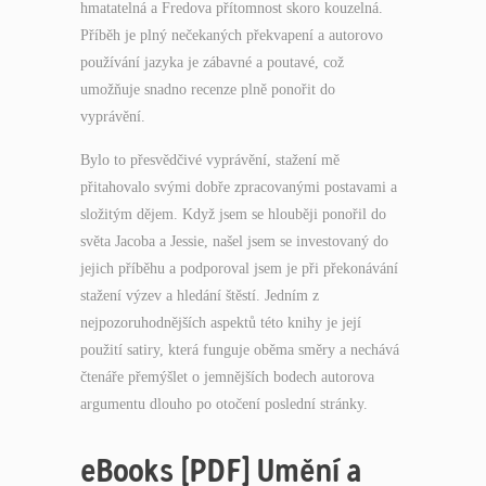
hmatatelná a Fredova přítomnost skoro kouzelná.
Příběh je plný nečekaných překvapení a autorovo
používání jazyka je zábavné a poutavé, což
umožňuje snadno recenze plně ponořit do
vyprávění.
Bylo to přesvědčivé vyprávění, stažení mě
přitahovalo svými dobře zpracovanými postavami a
složitým dějem. Když jsem se hlouběji ponořil do
světa Jacoba a Jessie, našel jsem se investovaný do
jejich příběhu a podporoval jsem je při překonávání
stažení výzev a hledání štěstí. Jedním z
nejpozoruhodnějších aspektů této knihy je její
použití satiry, která funguje oběma směry a nechává
čtenáře přemýšlet o jemnějších bodech autorova
argumentu dlouho po otočení poslední stránky.
eBooks [PDF] Umění a