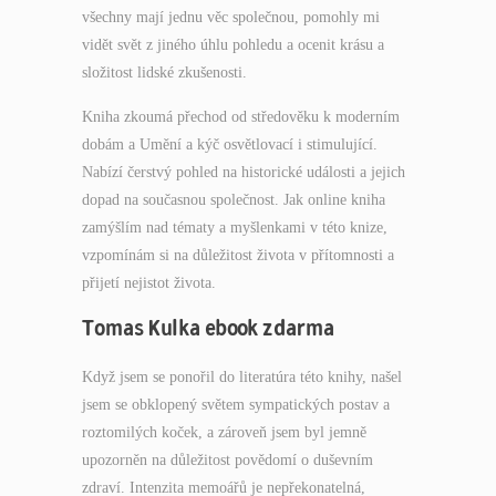
všechny mají jednu věc společnou, pomohly mi
vidět svět z jiného úhlu pohledu a ocenit krásu a
složitost lidské zkušenosti.
Kniha zkoumá přechod od středověku k moderním
dobám a Umění a kýč osvětlovací i stimulující.
Nabízí čerstvý pohled na historické události a jejich
dopad na současnou společnost. Jak online kniha
zamýšlím nad tématy a myšlenkami v této knize,
vzpomínám si na důležitost života v přítomnosti a
přijetí nejistot života.
Tomas Kulka ebook zdarma
Když jsem se ponořil do literatúra této knihy, našel
jsem se obklopený světem sympatických postav a
roztomilých koček, a zároveň jsem byl jemně
upozorněn na důležitost povědomí o duševním
zdraví. Intenzita memoářů je nepřekonatelná,