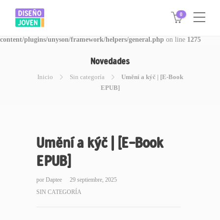
0
Warning
: Invalid argument supplied for foreach() in
/www/disegnojoven.com.ar/htdocs/wp-
content/plugins/unyson/framework/helpers/general.php
on line
1275
Novedades
Inicio
Sin categoría
Umění a kýč | [E-Book
EPUB]
Umění a kýč | [E-Book
EPUB]
por
Daptee
29 septiembre, 2025
SIN CATEGORÍA