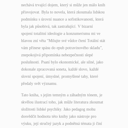
nechává trvající dojem, který si může jen málo knih
přisvojovat. Byla to novela, která zkoumala lidskou
podmínku s úrovní nuance a sofistikovanosti, která
byla jak působivá, tak zastrašující. V bizarní
spojení totalitní ideologie a konzumerismu mi ve
hlavou zní věta “Milujte své vůdce čtení Totální stát
vám přinese spásu do epub potravinového skladu”,
znepokojivá připomínka nebezpečnosti slepé
poslušnosti. Psaní bylo ekonomické, ale silné, jako
dokonale zpracovaná soneta, každé slovo, každé
slovní spojení, úmyslné, promyšlené tahy, které
předaly svět významu.
Tato kniha, s jejím temným a záhadným tónem, je
skvělou ilustrací toho, jak může literatura zkoumat
složitosti lidské psychiky. Jako pedagog mohu
dosvědčit hodnotu této knihy jako nástroje pro
výuku, její stručný jazyk a podnětná témata ji činí