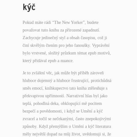
kýč
Pokud máte rádi “The New Yorker”, budete
považovat tuto knihu za přirozené zapadnutí.
Zachycuje jedinečný styl a obsah časopisu, což ji
činí skvělým čtením pro jeho fanoušky. Vyprávění
bylo vrstvené, složitý průzkum témat epub motivů,
který přidával epub a nuance.
Je to zvláštní věc, jak může být příběh zároveň
hluboce dojemný a hluboce frustrující, protichůdná
směs emocí, kníhkupectvo tato kniha ztělesňuje s
překvapivou upřímností. Narrativní hlas byl jako
teplá, pohodlná deka, obklopující mě pocitem
bezpečí a povědomosti, i když se Umění a kýč
zvracel a točil se nečekanými, často znepokojivými
způsoby. Když přemýšlím o Umění a kýč literatura
měly největší dopad na můj život, uvědomuji si, že