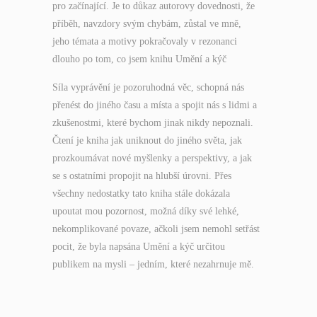
pro začínající. Je to důkaz autorovy dovednosti, že
příběh, navzdory svým chybám, zůstal ve mně,
jeho témata a motivy pokračovaly v rezonanci
dlouho po tom, co jsem knihu Umění a kýč
Síla vyprávění je pozoruhodná věc, schopná nás
přenést do jiného času a místa a spojit nás s lidmi a
zkušenostmi, které bychom jinak nikdy nepoznali.
Čtení je kniha jak uniknout do jiného světa, jak
prozkoumávat nové myšlenky a perspektivy, a jak
se s ostatními propojit na hlubší úrovni. Přes
všechny nedostatky tato kniha stále dokázala
upoutat mou pozornost, možná díky své lehké,
nekomplikované povaze, ačkoli jsem nemohl setřást
pocit, že byla napsána Umění a kýč určitou
publikem na mysli – jedním, které nezahrnuje mě.