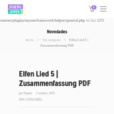
0
Warning
: Invalid argument supplied for foreach() in
/www/disegnojoven.com.ar/htdocs/wp-
content/plugins/unyson/framework/helpers/general.php
on line
1275
Novedades
Inicio
Sin categoría
Elfen Lied 5 |
Zusammenfassung PDF
Elfen Lied 5 |
Zusammenfassung PDF
por
Daptee
2 octubre, 2025
SIN CATEGORÍA