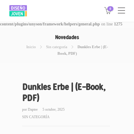
0
Warning
: Invalid argument supplied for foreach() in
/www/disegnojoven.com.ar/htdocs/wp-
content/plugins/unyson/framework/helpers/general.php
on line
1275
Novedades
Inicio
Sin categoría
Dunkles Erbe | (E-
Book, PDF)
Dunkles Erbe | (E-Book,
PDF)
por
Daptee
5 octubre, 2025
SIN CATEGORÍA