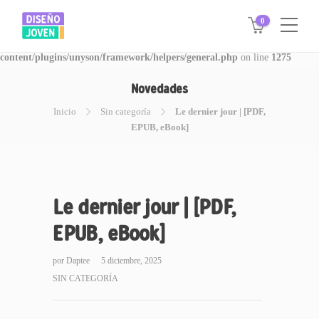
0
Warning
: Invalid argument supplied for foreach() in
/www/disegnojoven.com.ar/htdocs/wp-
content/plugins/unyson/framework/helpers/general.php
on line
1275
Novedades
Inicio
Sin categoría
Le dernier jour | [PDF,
EPUB, eBook]
Le dernier jour | [PDF,
EPUB, eBook]
por
Daptee
5 diciembre, 2025
SIN CATEGORÍA