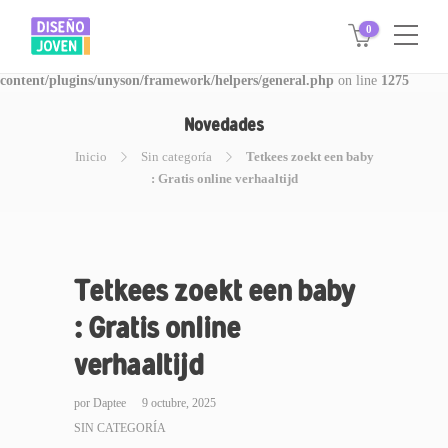
0
Warning
: Invalid argument supplied for foreach() in
/www/disegnojoven.com.ar/htdocs/wp-
content/plugins/unyson/framework/helpers/general.php
on line
1275
Novedades
Inicio
Sin categoría
Tetkees zoekt een baby
: Gratis online verhaaltijd
Tetkees zoekt een baby
: Gratis online
verhaaltijd
por
Daptee
9 octubre, 2025
SIN CATEGORÍA