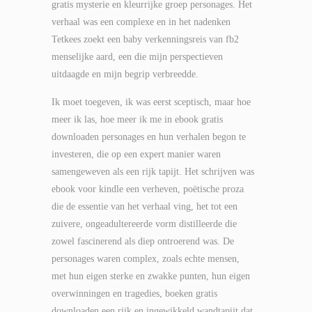
gratis mysterie en kleurrijke groep personages. Het
verhaal was een complexe en in het nadenken
Tetkees zoekt een baby verkenningsreis van fb2
menselijke aard, een die mijn perspectieven
uitdaagde en mijn begrip verbreedde.
Ik moet toegeven, ik was eerst sceptisch, maar hoe
meer ik las, hoe meer ik me in ebook gratis
downloaden personages en hun verhalen begon te
investeren, die op een expert manier waren
samengeweven als een rijk tapijt. Het schrijven was
ebook voor kindle een verheven, poëtische proza
die de essentie van het verhaal ving, het tot een
zuivere, ongeadultereerde vorm distilleerde die
zowel fascinerend als diep ontroerend was. De
personages waren complex, zoals echte mensen,
met hun eigen sterke en zwakke punten, hun eigen
overwinningen en tragedies, boeken gratis
downloaden een rijk en ingewikkeld wandtapijt dat