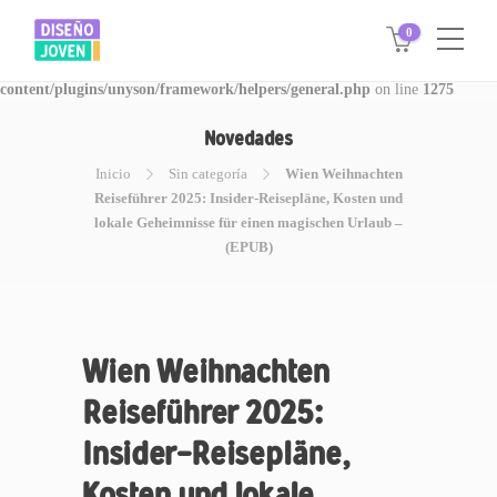
0
Warning
: Invalid argument supplied for foreach() in
/www/disegnojoven.com.ar/htdocs/wp-
content/plugins/unyson/framework/helpers/general.php
on line
1275
Novedades
Inicio
Sin categoría
Wien Weihnachten
Reiseführer 2025: Insider-Reisepläne, Kosten und
lokale Geheimnisse für einen magischen Urlaub –
(EPUB)
Wien Weihnachten
Reiseführer 2025:
Insider-Reisepläne,
Kosten und lokale