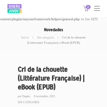
0
Warning
: Invalid argument supplied for foreach() in
/www/disegnojoven.com.ar/htdocs/wp-
content/plugins/unyson/framework/helpers/general.php
on line
1275
Novedades
Inicio
Sin categoría
Cri de la chouette
(Littérature Française) | eBook (EPUB)
Cri de la chouette
(Littérature Française) |
eBook (EPUB)
por
Daptee
8 noviembre, 2025
SIN CATEGORÍA