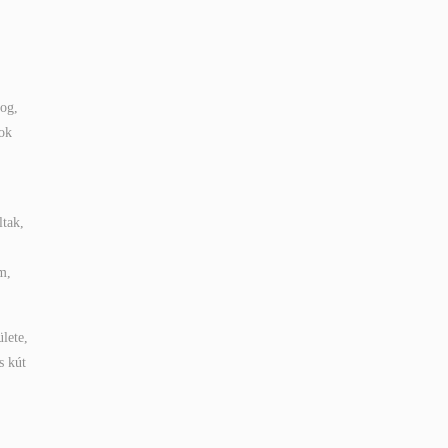
yog,
ook
ltak,
m,
lete,
s kút