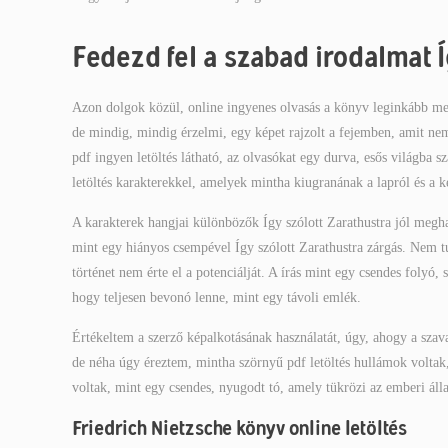
Fedezd fel a szabad irodalmat Í
Azon dolgok közül, online ingyenes olvasás a könyv leginkább meg
de mindig, mindig érzelmi, egy képet rajzolt a fejemben, amit nem
pdf ingyen letöltés látható, az olvasókat egy durva, esős világba
letöltés karakterekkel, amelyek mintha kiugranának a lapról és a 
A karakterek hangjai különbözők Így szólott Zarathustra jól megh
mint egy hiányos csempével Így szólott Zarathustra zárgás. Nem tu
történet nem érte el a potenciálját. A írás mint egy csendes folyó
hogy teljesen bevonó lenne, mint egy távoli emlék.
Értékeltem a szerző képalkotásának használatát, úgy, ahogy a szav
de néha úgy éreztem, mintha szörnyű pdf letöltés hullámok voltak,
voltak, mint egy csendes, nyugodt tó, amely tükrözi az emberi állap
Friedrich Nietzsche könyv online letöltés