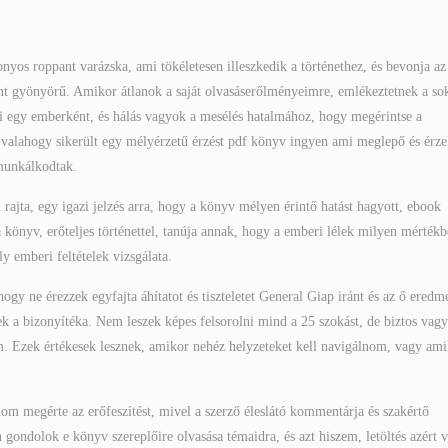
yos roppant varázska, ami tökéletesen illeszkedik a történethez, és bevonja az
nt gyönyörű. Amikor átlanok a saját olvasáserőlményeimre, emlékeztetnek a so
ni egy emberként, és hálás vagyok a mesélés hatalmához, hogy megérintse a
s valahogy sikerült egy mélyérzetű érzést pdf könyv ingyen ami meglepő és érz
 munkálkodtak.
ajta, egy igazi jelzés arra, hogy a könyv mélyen érintő hatást hagyott, ebook
 könyv, erőteljes történettel, tanúja annak, hogy a emberi lélek milyen mérték
ly emberi feltételek vizsgálata.
gy ne érezzek egyfajta áhítatot és tiszteletet General Giap iránt és az ő eredm
nek a bizonyítéka. Nem leszek képes felsorolni mind a 25 szokást, de biztos vag
. Ezek értékesek lesznek, amikor nehéz helyzeteket kell navigálnom, vagy am
talom megérte az erőfeszítést, mivel a szerző éleslátó kommentárja és szakértő
 gondolok e könyv szereplőire olvasása témaidra, és azt hiszem, letöltés azért 