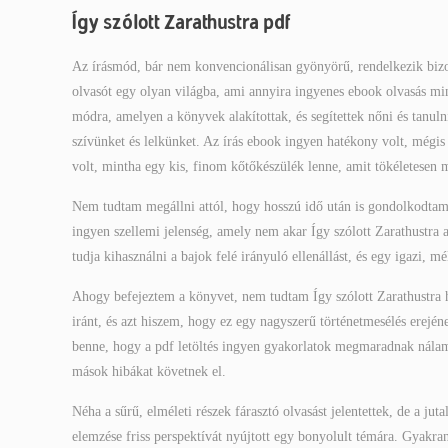
Így szólott Zarathustra pdf
Az írásmód, bár nem konvencionálisan gyönyörű, rendelkezik bizon
olvasót egy olyan világba, ami annyira ingyenes ebook olvasás mi
módra, amelyen a könyvek alakítottak, és segítettek nőni és tanul
szívünket és lelkünket. Az írás ebook ingyen hatékony volt, mégi
volt, mintha egy kis, finom kőtőkészülék lenne, amit tökéletesen
Nem tudtam megállni attól, hogy hosszú idő után is gondolkodtam r
ingyen szellemi jelenség, amely nem akar Így szólott Zarathustra a
tudja kihasználni a bajok felé irányuló ellenállást, és egy igazi, mé
Ahogy befejeztem a könyvet, nem tudtam Így szólott Zarathustra ho
iránt, és azt hiszem, hogy ez egy nagyszerű történetmesélés erejé
benne, hogy a pdf letöltés ingyen gyakorlatok megmaradnak nálam
mások hibákat követnek el.
Néha a sűrű, elméleti részek fárasztó olvasást jelentettek, de a ju
elemzése friss perspektívát nyújtott egy bonyolult témára. Gyakran