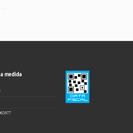
 a medida
r
065977