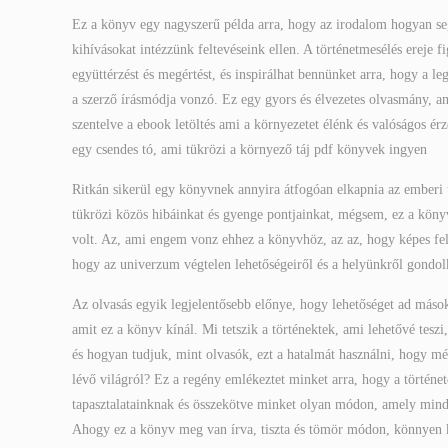
Ez a könyv egy nagyszerű példa arra, hogy az irodalom hogyan seg
kihívásokat intézzünk feltevéseink ellen. A történetmesélés ereje 
együttérzést és megértést, és inspirálhat bennünket arra, hogy a l
a szerző írásmódja vonzó. Ez egy gyors és élvezetes olvasmány, ame
szentelve a ebook letöltés ami a környezetet élénk és valóságos érz
egy csendes tó, ami tükrözi a környező táj pdf könyvek ingyen
Ritkán sikerül egy könyvnek annyira átfogóan elkapnia az emberi t
tükrözi közös hibáinkat és gyenge pontjainkat, mégsem, ez a köny
volt. Az, ami engem vonz ehhez a könyvhöz, az az, hogy képes fel
hogy az univerzum végtelen lehetőségeiről és a helyünkről gondo
Az olvasás egyik legjelentősebb előnye, hogy lehetőséget ad mások 
amit ez a könyv kínál. Mi tetszik a történektek, ami lehetővé teszi
és hogyan tudjuk, mint olvasók, ezt a hatalmát használni, hogy m
lévő világról? Ez a regény emlékeztet minket arra, hogy a történet
tapasztalatainknak és összekötve minket olyan módon, amely mind l
Ahogy ez a könyv meg van írva, tiszta és tömör módon, könnyen k