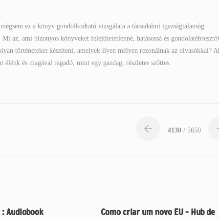
 mégsem ez a könyv gondolkodtató vizsgálata a társadalmi igazságtalanság
 Mi az, ami bizonyos könyveket felejthetetlenné, hatásossá és gondolatébresztő
, olyan történeteket készíteni, amelyek ilyen mélyen rezonálnak az olvasókkal? 
 élénk és magával ragadó, mint egy gazdag, részletes szőttes.
4130
/ 5650
 : Audiobook
Como criar um novo EU – Hub de