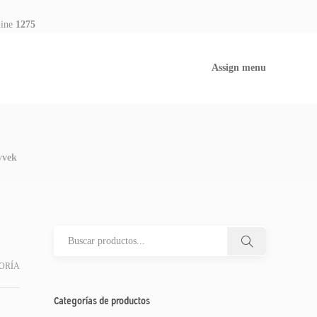
line
1275
Assign menu
yvek
ORÍA
Categorías de productos