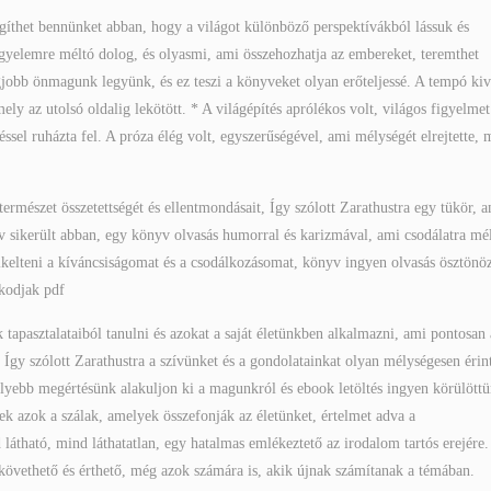
íthet bennünket abban, hogy a világot különböző perspektívákból lássuk és
figyelemre méltó dolog, és olyasmi, ami összehozhatja az embereket, teremthet
egjobb önmagunk legyünk, és ez teszi a könyveket olyan erőteljessé. A tempó kiv
ly az utolsó oldalig lekötött. * A világépítés aprólékos volt, világos figyelmet
éssel ruházta fel. A próza élég volt, egyszerűségével, ami mélységét elrejtette, 
ermészet összetettségét és ellentmondásait, Így szólott Zarathustra egy tükör, 
v sikerült abban, egy könyv olvasás humorral és karizmával, ami csodálatra mé
kelteni a kíváncsiságomat és a csodálkozásomat, könyv ingyen olvasás ösztönö
lkodjak pdf
tapasztalataiból tanulni és azokat a saját életünkben alkalmazni, ami pontosan 
, Így szólott Zarathustra a szívünket és a gondolatainkat olyan mélységesen érin
élyebb megértésünk alakuljon ki a magunkról és ebook letöltés ingyen körülött
ek azok a szálak, amelyek összefonják az életünket, értelmet adva a
átható, mind láthatatlan, egy hatalmas emlékeztető az irodalom tartós erejére.
övethető és érthető, még azok számára is, akik újnak számítanak a témában.