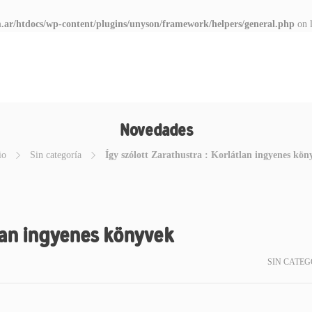
.ar/htdocs/wp-content/plugins/unyson/framework/helpers/general.php
on 
Novedades
io
Sin categoría
Így szólott Zarathustra : Korlátlan ingyenes kön
tlan ingyenes könyvek
SIN CATEG