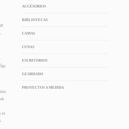
ACCESORIOS
BIBLIOTECAS
df
,
CAMAS
CUNAS
a
ESCRITORIOS
 Így
GUARDADO
PROYECTOS A MEDIDA
elmi
dek
s és
k.