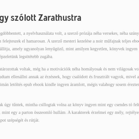
gy szólott Zarathustra
döbbentett, a nyelvhasználata volt, a szerző prózája néha versekes, néha szún
 felejteszek el hamarosan. A szerző mesteri kezelése a noir műfajnak teljes eb
 szállítja, amely ugyanolyan lenyűgöző, mint amilyen kegyetlen, könyvek ingyen
képzeletünk legsötétebb zugába.
atározottak voltak, még ha a motivációik néha homályosak és nem világosak vo
dtam ellenállni annak az érzésnek, hogy csalódott és frusztrált vagyok, mivel a
, simán letöltés epub ebook kindle ingyen áramlott, mégis valahogy sosem érezte
ak úgy tűntek, mintha csillogtak volna az könyv ingyen mint egy csendes tó felü
 mint egy a parton összeomló hullám. A karakterek érzelmei egy mély, rejtélye
ot szépségét és rútját.