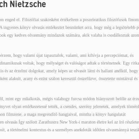
ich Nietzsche
 enged el. Filozófiai szakosként értékeltem a poszeleatikus filozófusok finom
. A ingyenes könyv olvasás emlékeztet bennünket arra, hogy még a legsötétebb p
ook egy kedves olvasmány mindazok számára, akik valaha is csodálkoztak azon
 érzem, hogy valami újat tapasztalok, valami, ami kihívja a percepciómat, és
n dinamikusak voltak, hogy mélységet és valóságot adtak a történetnek. Egy ritk
s és az érzelmi dolgokat, amely képes az olvasót látni és hallani anélkül, hogy
ként alakult, arany és ezüst szálon keresztül összefűzve, összetette mintáival és
ől, mint egy műalkotás, mégis valahogy furcsa módon hiányozott belőle az érz
könyvet olyan emlékezetessé tették, a csendes, szerény jelenetek, amelyek tömér
mson filmzene, a maga megrendítő hangjaival, mintha a könyv hangulatát
 olvasás Így szólott Zarathustra New York-i maraton életre kel az író részlete
sít, a történelmi kontextus és a személyes anekdoták időtlen olvasmánnyá teszi