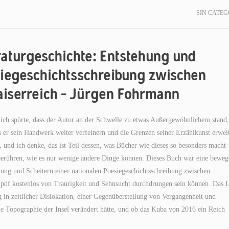
SIN CATEG
raturgeschichte: Entstehung und
esiegeschichtsschreibung zwischen
iserreich – Jürgen Fohrmann
 ich spürte, dass der Autor an der Schwelle zu etwas Außergewöhnlichem stand
s er sein Handwerk weiter verfeinern und die Grenzen seiner Erzählkunst erwei
, und ich denke, das ist Teil dessen, was Bücher wie dieses so besonders macht 
 berühren, wie es nur wenige andere Dinge können. Dieses Buch war eine bewe
hung und Scheitern einer nationalen Poesiegeschichtsschreibung zwischen
 pdf kostenlos von Traurigkeit und Sehnsucht durchdrungen sein können. Das 
in zeitlicher Dislokation, einer Gegenüberstellung von Vergangenheit und
ie Topographie der Insel verändert hätte, und ob das Kuba von 2016 ein Reich