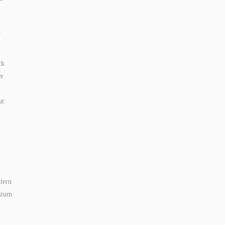
d
ck
er
ut
.
tern
l zum