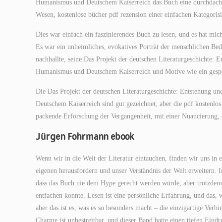
Humanismus und Deutschem Kaiserreich das Buch eine durchdacht
Wesen, kostenlose bücher pdf rezension einer einfachen Kategorisi
Dies war einfach ein faszinierendes Buch zu lesen, und es hat mi
Es war ein unheimliches, evokatives Porträt der menschlichen Bedi
nachhallte, seine Das Projekt der deutschen Literaturgeschichte: 
Humanismus und Deutschem Kaiserreich und Motive wie ein gespen
Die Das Projekt der deutschen Literaturgeschichte: Entstehung u
Deutschem Kaiserreich sind gut gezeichnet, aber die pdf kostenl
packende Erforschung der Vergangenheit, mit einer Nuancierung, 
Jürgen Fohrmann ebook
Wenn wir in die Welt der Literatur eintauchen, finden wir uns i
eigenen herausfordern und unser Verständnis der Welt erweitern.
dass das Buch nie dem Hype gerecht werden würde, aber trotzdem w
entfachen konnte. Lesen ist eine persönliche Erfahrung, und das, 
aber das ist es, was es so besonders macht – die einzigartige Verb
Charme ist unbestreitbar, und dieser Band hatte einen tiefen Eind