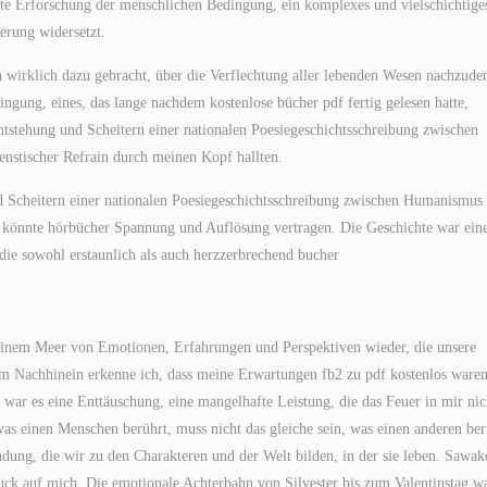
e Erforschung der menschlichen Bedingung, ein komplexes und vielschichtige
erung widersetzt.
ch wirklich dazu gebracht, über die Verflechtung aller lebenden Wesen nachzude
ngung, eines, das lange nachdem kostenlose bücher pdf fertig gelesen hatte,
Entstehung und Scheitern einer nationalen Poesiegeschichtsschreibung zwischen
stischer Refrain durch meinen Kopf hallten.
nd Scheitern einer nationalen Poesiegeschichtsschreibung zwischen Humanismus
os könnte hörbücher Spannung und Auflösung vertragen. Die Geschichte war ein
die sowohl erstaunlich als auch herzzerbrechend bucher
n einem Meer von Emotionen, Erfahrungen und Perspektiven wieder, die unsere
 Im Nachhinein erkenne ich, dass meine Erwartungen fb2 zu pdf kostenlos waren
ar es eine Enttäuschung, eine mangelhafte Leistung, die das Feuer in mir nic
was einen Menschen berührt, muss nicht das gleiche sein, was einen anderen ber
indung, die wir zu den Charakteren und der Welt bilden, in der sie leben. Sawak
ruck auf mich. Die emotionale Achterbahn von Silvester bis zum Valentinstag w