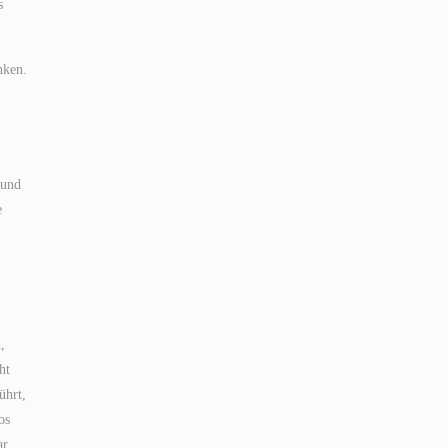
s
nken.
 und
e
,
ht
ührt,
os
ar