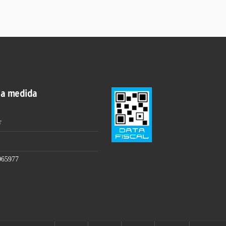
 a medida
r
065977