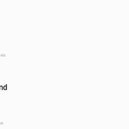
 ein
und
en