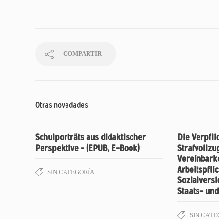
COMPARTIR
Otras novedades
Schulporträts aus didaktischer
Die Verpfli
Perspektive – (EPUB, E-Book)
Strafvollzu
Vereinbark
Arbeitspfli
SIN CATEGORÍA
Sozialvers
Staats- und
SIN CATE