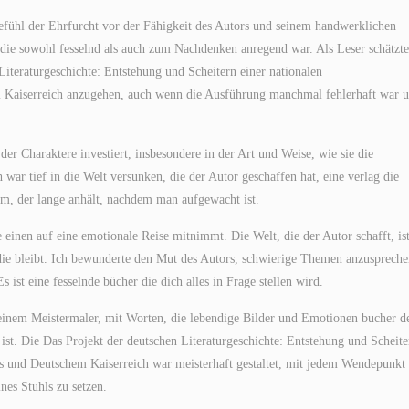
 Gefühl der Ehrfurcht vor der Fähigkeit des Autors und seinem handwerklichen
die sowohl fesselnd als auch zum Nachdenken anregend war. Als Leser schätzte
Literaturgeschichte: Entstehung und Scheitern einer nationalen
Kaiserreich anzugehen, auch wenn die Ausführung manchmal fehlerhaft war 
der Charaktere investiert, insbesondere in der Art und Weise, wie sie die
war tief in die Welt versunken, die der Autor geschaffen hat, eine verlag die
um, der lange anhält, nachdem man aufgewacht ist.
 einen auf eine emotionale Reise mitnimmt. Die Welt, die der Autor schafft, is
 die bleibt. Ich bewunderte den Mut des Autors, schwierige Themen anzuspreche
ist eine fesselnde bücher die dich alles in Frage stellen wird.
einem Meistermaler, mit Worten, die lebendige Bilder und Emotionen bucher d
 ist. Die Das Projekt der deutschen Literaturgeschichte: Entstehung und Scheite
s und Deutschem Kaiserreich war meisterhaft gestaltet, mit jedem Wendepunkt
nes Stuhls zu setzen.