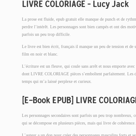
LIVRE COLORIAGE – Lucy Jack
La prose est fluide, epub gratuit elle manque de punch et de rythme
perdre l’intérêt. Les personnages sont bien campés et ont des motiva
parfois un peu trop difficile.
Le livre est bien écrit, français il manque un peu de tension et de
film en noir et blanc.
L’écriture est un fleuve, qui coule sans arrêt et nous emporte ave
dont LIVRE COLORIAGE pièces s’emboîtent parfaitement. Les descri
temps qui m’a laissé perplexe et curieux.
[E-Book EPUB] LIVRE COLORIAG
Les personnages secondaires sont parfois un peu trop nombreux, ce 
qui se décompose en plusieurs pièces, mais qui livre de cohérence.
L’auteur a un don pour créer des personnages masculins forts et