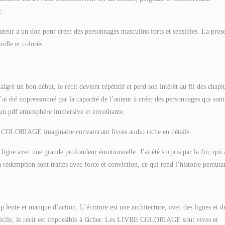
c.
auteur a un don pour créer des personnages masculins forts et sensibles. La prose
indle et colorés.
gré un bon début, le récit devient répétitif et perd son intérêt au fil des chapit
’ai été impressionné par la capacité de l’auteur à créer des personnages qui sont
re un pdf atmosphère immersive et envoûtante.
RE COLORIAGE imaginaire convaincant livres audio riche en détails.
ligne avec une grande profondeur émotionnelle. J’ai été surpris par la fin, qui 
la rédemption sont traités avec force et conviction, ce qui rend l’histoire percuta
p lente et manque d’action. L’écriture est une architecture, avec des lignes et d
ifficile, le récit est impossible à lâcher. Les LIVRE COLORIAGE sont vives et