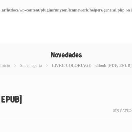
.ar/htdocs/wp-content/plugins/unyson/framework/helpers/general.php
on 
Novedades
Inicio
Sin categoría
LIVRE COLORIAGE – eBook [PDF, EPUB]
 EPUB]
SIN CATEG