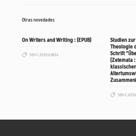
Otras novedades
On Writers and Writing : (EPUB)
Studien zu
Theologie d
Schrift “Üb
SIN CATEGORÍA
(Zetemata 
klassische
Altertumswi
Zusammenf
SIN CATE