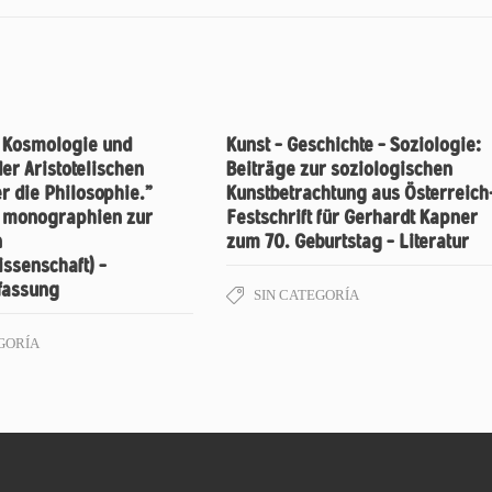
r Kosmologie und
Kunst – Geschichte – Soziologie:
er Aristotelischen
Beiträge zur soziologischen
er die Philosophie.”
Kunstbetrachtung aus Österreich
: monographien zur
Festschrift für Gerhardt Kapner
n
zum 70. Geburtstag – Literatur
ssenschaft) –
assung
SIN CATEGORÍA
GORÍA