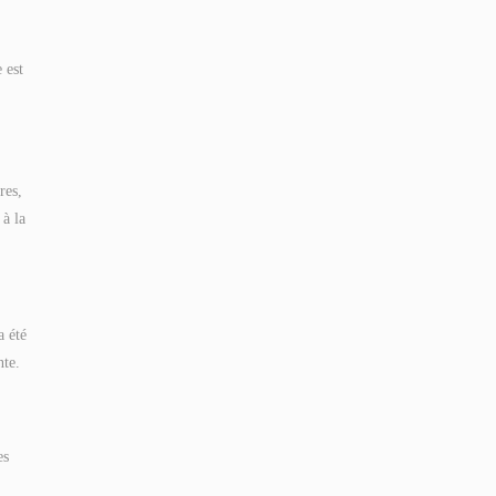
 est
res,
 à la
a été
nte.
es