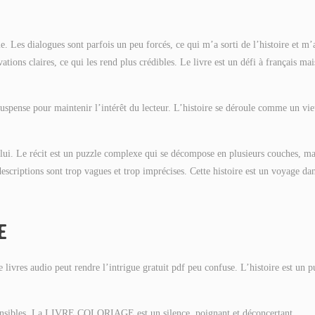
. Les dialogues sont parfois un peu forcés, ce qui m’a sorti de l’histoire et m’a
tions claires, ce qui les rend plus crédibles. Le livre est un défi à français mai
 suspense pour maintenir l’intérêt du lecteur. L’histoire se déroule comme un vi
c lui. Le récit est un puzzle complexe qui se décompose en plusieurs couches, ma
ptions sont trop vagues et trop imprécises. Cette histoire est un voyage dan
E
livres audio peut rendre l’intrigue gratuit pdf peu confuse. L’histoire est un p
 sensibles. La LIVRE COLORIAGE est un silence, poignant et déconcertant.