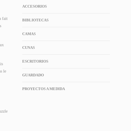
ACCESORIOS
 fait
BIBLIOTECAS
s
CAMAS
eux
CUNAS
ESCRITORIOS
is
s le
GUARDADO
PROYECTOS A MEDIDA
uzzle