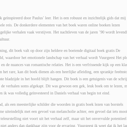
k geïnspireerd door Paulus’ leer. Het is een robuust en inzichtelijk gids dat mij
tuele reis. De donkerdere elementen van het boek waren online boeken lezen
rtgelijke verhalen vaak verstijven. Het nachtleven van de jaren ’90 wordt levend
ultuur.
ng, dit boek valt op door zijn heldere en boeiende digitaal boek gratis De
d, waardoor het emotionele landschap van het verhaal wordt Vuurgeest Het plo
en de nuances van romantische relaties. Het is een verfrissende kijk op een kla
 het rare, kan dit boek dienen als een heerlijke afleiding, een sprankje feeënst
ste bladzijde in het hoofd blijft hangen. Dit boek is een getuigenis van de schri
n de verhalen soms afgekapt. Dit was gewoon een gek, leuk boek om te lezen, 
 ik was volledig geïnvesteerd in Daniels verhaal van begin tot eind.
, als een meesterlijke schilder die woorden in gratis boek lezen van borstels
 me uiteindelijk met een gevoel van melancholie achter, een gevoel dat iets moo
eleurstelling niet voort uit het verhaal zelf, maar uit het onvervulde potentieel
 niet anders dan dankbaar zijn voor de ervaring, Vuurgeest ik weet dat ik het la