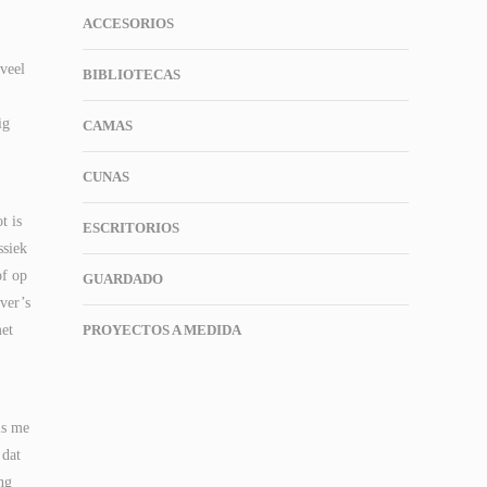
ACCESORIOS
 veel
BIBLIOTECAS
ig
CAMAS
CUNAS
t is
ESCRITORIOS
ssiek
of op
GUARDADO
jver’s
met
PROYECTOS A MEDIDA
is me
 dat
ng