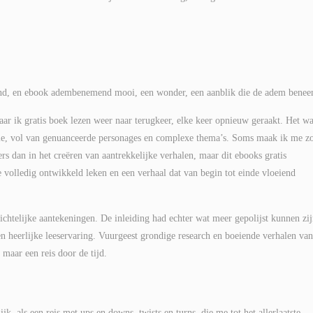
rend, en ebook adembenemend mooi, een wonder, een aanblik die de adem benee
waar ik gratis boek lezen weer naar terugkeer, elke keer opnieuw geraakt. Het w
ie, vol van genuanceerde personages en complexe thema’s. Soms maak ik me z
ers dan in het creëren van aantrekkelijke verhalen, maar dit ebooks gratis
 volledig ontwikkeld leken en een verhaal dat van begin tot einde vloeiend
ichtelijke aantekeningen. De inleiding had echter wat meer gepolijst kunnen zij
en heerlijke leeservaring. Vuurgeest grondige research en boeiende verhalen van
maar een reis door de tijd.
 als een reis met ups en downs, twists en turns, die me tot het allerlaatste