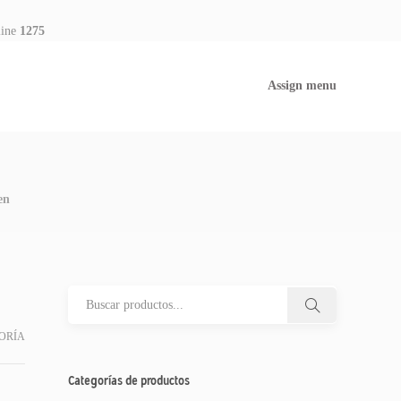
line
1275
Assign menu
en
ORÍA
Categorías de productos