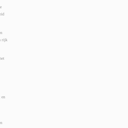
e
eid
en
 rijk
het
t en
en