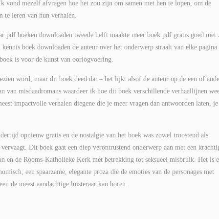
Ik vond mezelf afvragen hoe het zou zijn om samen met hen te lopen, om de
m te leren van hun verhalen.
maar pdf boeken downloaden tweede helft maakte meer boek pdf gratis goed met 
en kennis boek downloaden de auteur over het onderwerp straalt van elke pagina 
boek is voor de kunst van oorlogvoering.
zien word, maar dit boek deed dat – het lijkt alsof de auteur op de een of and
 fan van misdaadromans waardeer ik hoe dit boek verschillende verhaallijnen wee
eest impactvolle verhalen diegene die je meer vragen dan antwoorden laten, je
ndertijd opnieuw gratis en de nostalgie van het boek was zowel troostend als
te vervaagt. Dit boek gaat een diep verontrustend onderwerp aan met een krachti
an en de Rooms-Katholieke Kerk met betrekking tot seksueel misbruik. Het is 
onomisch, een spaarzame, elegante proza die de emoties van de personages met
lleen de meest aandachtige luisteraar kan horen.