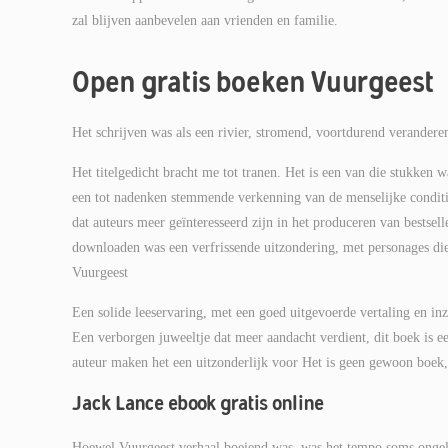
zal blijven aanbevelen aan vrienden en familie.
Open gratis boeken Vuurgeest
Het schrijven was als een rivier, stromend, voortdurend verande
Het titelgedicht bracht me tot tranen. Het is een van die stukken 
een tot nadenken stemmende verkenning van de menselijke condit
dat auteurs meer geïnteresseerd zijn in het produceren van bestsell
downloaden was een verfrissende uitzondering, met personages die
Vuurgeest
Een solide leeservaring, met een goed uitgevoerde vertaling en inz
Een verborgen juweeltje dat meer aandacht verdient, dit boek is e
auteur maken het een uitzonderlijk voor Het is geen gewoon boek, 
Jack Lance ebook gratis online
Hoewel Vuurgeest verhaal boeiend was, was het tempo soms ongelijk,