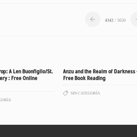
4342
/ 5650
p: A Len Buonfiglio/St.
Anzu and the Realm of Darkness 
ery : Free Online
Free Book Reading
SIN CATEGORÍA
GORÍA