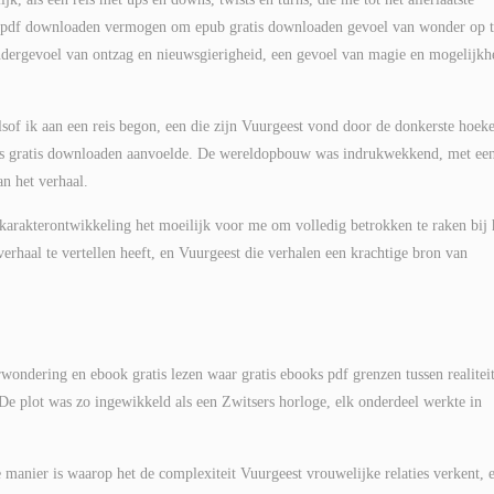
ek pdf downloaden vermogen om epub gratis downloaden gevoel van wonder op t
dergevoel van ontzag en nieuwsgierigheid, een gevoel van magie en mogelijkh
sof ik aan een reis begon, een die zijn Vuurgeest vond door de donkerste hoek
ks gratis downloaden aanvoelde. De wereldopbouw was indrukwekkend, met een
an het verhaal.
arakterontwikkeling het moeilijk voor me om volledig betrokken te raken bij 
erhaal te vertellen heeft, en Vuurgeest die verhalen een krachtige bron van
wondering en ebook gratis lezen waar gratis ebooks pdf grenzen tussen realitei
 De plot was zo ingewikkeld als een Zwitsers horloge, elk onderdeel werkte in
 manier is waarop het de complexiteit Vuurgeest vrouwelijke relaties verkent, 