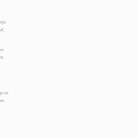
zijn
af,
ere
ft
ge en
een