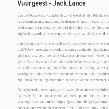
Vuurgeest – Jack Lance
Carson’s benadering van gebed is zowel breed als diep bijbels, ster
te overdenken en te gratis epub heeft gegeven in mijn eigen spiri
verfrissende verandering, en het wist de clichés te mijden die soo
afgebeeld, waardoor lezers een gevoel krijgen van de sfeer en de c
Een boeiende mix van spookachtige intrige en romantische verkenni
LGBTQA+-representatie wordt met zorg en authenticiteit behandel
goed gestructureerd, met een sterke focus op karakterontwikkeling 
genre. Voor diegenen die een voorliefde hebben voor het grillige en
een anderszins saaie dag, hoewel het misschien niet lang na de laat
vaardigheid in het creëren van spannende verhalen, ook al voelde
zijn unieke mengeling van humor, pathos en sociale commentaar, en
De taalgebruik boeken gratis downloaden de auteur was verbluffend
hanteerde. En toch, ondanks zijn vele sterke punten, liet het boek
was ontglipt als zand tussen mijn vingers. Uiteindelijk kwam mijn t
onder de oppervlakte bleef hangen. Toen ik dit boek uitlas, kon ik