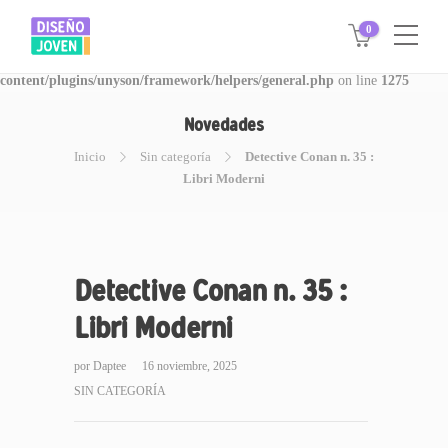
0
Warning
: Invalid argument supplied for foreach() in
/www/disegnojoven.com.ar/htdocs/wp-
content/plugins/unyson/framework/helpers/general.php
on line
1275
Novedades
Inicio
Sin categoría
Detective Conan n. 35 :
Libri Moderni
Detective Conan n. 35 :
Libri Moderni
por
Daptee
16 noviembre, 2025
SIN CATEGORÍA