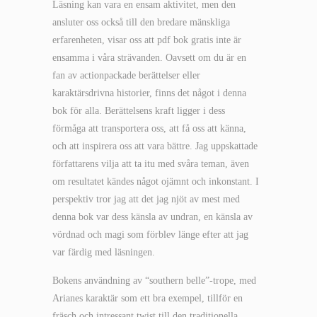
Läsning kan vara en ensam aktivitet, men den
ansluter oss också till den bredare mänskliga
erfarenheten, visar oss att pdf bok gratis inte är
ensamma i våra strävanden. Oavsett om du är en
fan av actionpackade berättelser eller
karaktärsdrivna historier, finns det något i denna
bok för alla. Berättelsens kraft ligger i dess
förmåga att transportera oss, att få oss att känna,
och att inspirera oss att vara bättre. Jag uppskattade
författarens vilja att ta itu med svåra teman, även
om resultatet kändes något ojämnt och inkonstant. I
perspektiv tror jag att det jag njöt av mest med
denna bok var dess känsla av undran, en känsla av
vördnad och magi som förblev länge efter att jag
var färdig med läsningen.
Bokens användning av “southern belle”-trope, med
Arianes karaktär som ett bra exempel, tillför en
fräsch och intressant twist till den traditionella