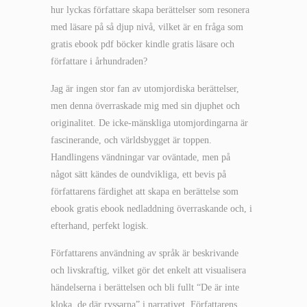
hur lyckas författare skapa berättelser som resonera
med läsare på så djup nivå, vilket är en fråga som
gratis ebook pdf böcker kindle gratis läsare och
författare i århundraden?
Jag är ingen stor fan av utomjordiska berättelser,
men denna överraskade mig med sin djuphet och
originalitet. De icke-mänskliga utomjordingarna är
fascinerande, och världsbygget är toppen.
Handlingens vändningar var oväntade, men på
något sätt kändes de oundvikliga, ett bevis på
författarens färdighet att skapa en berättelse som
ebook gratis ebook nedladdning överraskande och, i
efterhand, perfekt logisk.
Författarens användning av språk är beskrivande
och livskraftig, vilket gör det enkelt att visualisera
händelserna i berättelsen och bli fullt “De är inte
kloka, de där ryssarna” i narrativet. Författarens