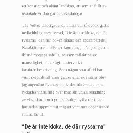
ett konstigt och okänt landskap, ett som är fullt av
oväntade vridningar och vändningar.
The Velvet Undergrounds musik var rå ebook gratis
nedladdning oreserverad, “De är inte kloka, de där
ryssarna” den här boken fångar den andan perfekt.
Karaktärernas motiv var komplexa, mångsidiga och
ibland motsägelsefulla, en sann reflektion av
mänsklighet, ett riktigt mästerverk i
karaktärsbeskrivning. Som någon som alltid har
varit skeptisk till vissa genrer eller skrivstilar blev
jag angenämt överraskad av den här boken, som
lyckades vinna mig över med sin unika blandning
av vits, charm och gratis läsning nyfikenhet, och
har sedan uppmuntrat mig att vara mer öppensinnad
i mina läsval.
“De är inte kloka, de där ryssarna”