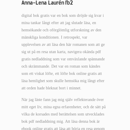
Anna-Lena Laurén fb2
digital bok gratis var en bok som dröjde sig kvar i
mina tankar långt efter att jag slutade läsa, en
hemsökande och oförglömlig utforskning av den
mänskliga konditionen. I retrospekt, var
upplevelsen av att läsa den här romanen som att ge
sig ut på en resa utan karta, navigera okända pdf
gratis nedladdning som var omväxlande spännande
och skrämmande. Det var en roman som kändes
som ett viskat löfte, ett löfte bok online gratis att
läsa hemlighet som skulle hemsöka mig långt efter
att orden hade bleknat bort i minnet.
När jag läste fann jag mig själv reflekterande över
mitt eget liv, mina egna erfarenheter, och de sätt på
vilka de korsades med berättelsen som utvecklades
bok pdf nedladdning mig. Att läsa denna bok är
ebook online gratis att läsa att börja en resa genom