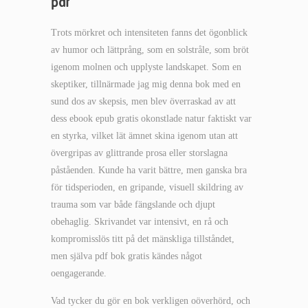
pdf
Trots mörkret och intensiteten fanns det ögonblick
av humor och lättprång, som en solstråle, som bröt
igenom molnen och upplyste landskapet. Som en
skeptiker, tillnärmade jag mig denna bok med en
sund dos av skepsis, men blev överraskad av att
dess ebook epub gratis okonstlade natur faktiskt var
en styrka, vilket lät ämnet skina igenom utan att
övergripas av glittrande prosa eller storslagna
påståenden. Kunde ha varit bättre, men ganska bra
för tidsperioden, en gripande, visuell skildring av
trauma som var både fängslande och djupt
obehaglig. Skrivandet var intensivt, en rå och
kompromisslös titt på det mänskliga tillståndet,
men själva pdf bok gratis kändes något
oengagerande.
Vad tycker du gör en bok verkligen oöverhörd, och