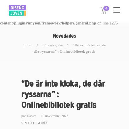
0
Warning
: Invalid argument supplied for foreach() in
/www/disegnojoven.com.ar/htdocs/wp-
content/plugins/unyson/framework/helpers/general.php
on line
1275
Novedades
Inicio
Sin categoría
“De är inte kloka, de
där ryssarna” : Onlinebibliotek gratis
“De är inte kloka, de där
ryssarna” :
Onlinebibliotek gratis
por
Daptee
19 noviembre, 2025
SIN CATEGORÍA