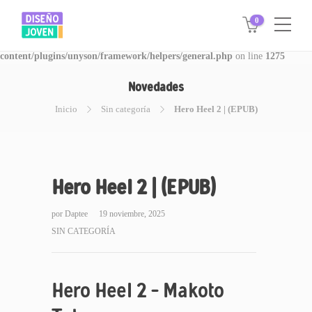
0
Warning
: Invalid argument supplied for foreach() in
/www/disegnojoven.com.ar/htdocs/wp-
content/plugins/unyson/framework/helpers/general.php
on line
1275
Novedades
Inicio
Sin categoría
Hero Heel 2 | (EPUB)
Hero Heel 2 | (EPUB)
por
Daptee
19 noviembre, 2025
SIN CATEGORÍA
Hero Heel 2 – Makoto