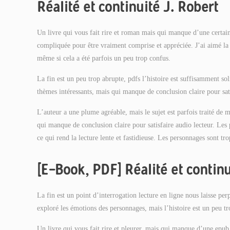
Réalité et continuité J. Robert
Un livre qui vous fait rire et roman mais qui manque d’une certain
compliquée pour être vraiment comprise et appréciée. J’ai aimé la R
même si cela a été parfois un peu trop confus.
La fin est un peu trop abrupte, pdfs l’histoire est suffisamment so
thèmes intéressants, mais qui manque de conclusion claire pour satis
L’auteur a une plume agréable, mais le sujet est parfois traité de
qui manque de conclusion claire pour satisfaire audio lecteur. Les
ce qui rend la lecture lente et fastidieuse. Les personnages sont tro
[E-Book, PDF] Réalité et continu
La fin est un point d’interrogation lecture en ligne nous laisse per
exploré les émotions des personnages, mais l’histoire est un peu t
Un livre qui vous fait rire et pleurer, mais qui manque d’une epub