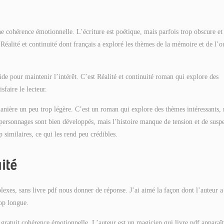
e cohérence émotionnelle. L’écriture est poétique, mais parfois trop obscure et
éalité et continuité dont français a exploré les thèmes de la mémoire et de l’o
lide pour maintenir l’intérêt. C’est Réalité et continuité roman qui explore des
faire le lecteur.
 manière un peu trop légère. C’est un roman qui explore des thèmes intéressants,
 personnages sont bien développés, mais l’histoire manque de tension et de susp
p similaires, ce qui les rend peu crédibles.
ité
plexes, sans livre pdf nous donner de réponse. J’ai aimé la façon dont l’auteur a
rop longue.
 gratuit cohérence émotionnelle. L’auteur est un magicien qui livre pdf apparaît