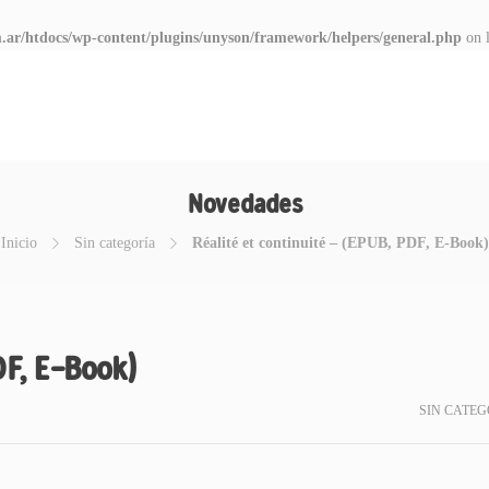
.ar/htdocs/wp-content/plugins/unyson/framework/helpers/general.php
on 
Novedades
Inicio
Sin categoría
Réalité et continuité – (EPUB, PDF, E-Book)
DF, E-Book)
SIN CATEG