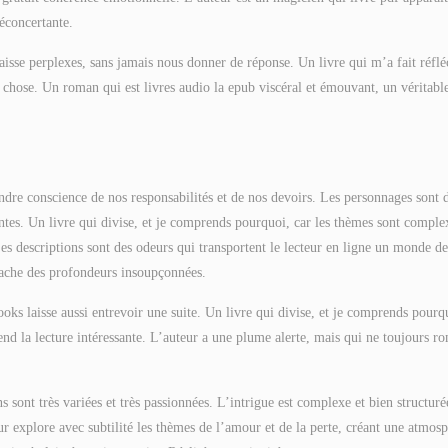
déconcertante.
laisse perplexes, sans jamais nous donner de réponse. Un livre qui m’a fait réflé
 chose. Un roman qui est livres audio la epub viscéral et émouvant, un véritabl
rendre conscience de nos responsabilités et de nos devoirs. Les personnages sont 
ntes. Un livre qui divise, et je comprends pourquoi, car les thèmes sont comple
 Les descriptions sont des odeurs qui transportent le lecteur en ligne un monde de
 cache des profondeurs insoupçonnées.
ooks laisse aussi entrevoir une suite. Un livre qui divise, et je comprends pourq
end la lecture intéressante. L’auteur a une plume alerte, mais qui ne toujours r
s sont très variées et très passionnées. L’intrigue est complexe et bien structuré
eur explore avec subtilité les thèmes de l’amour et de la perte, créant une atmos