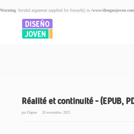
Warning
: Invalid argument supplied for foreach() in
/www/disegnojoven.com
Réalité et continuité – (EPUB, P
por
Daptee
26 noviembre, 2025