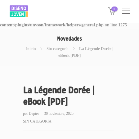
0
Warning
: Invalid argument supplied for foreach() in
/www/disegnojoven.com.ar/htdocs/wp-
content/plugins/unyson/framework/helpers/general.php
on line
1275
Novedades
Inicio
Sin categoría
La Légende Dorée |
eBook [PDF]
La Légende Dorée |
eBook [PDF]
por
Daptee
30 noviembre, 2025
SIN CATEGORÍA