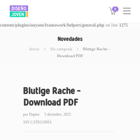
0
Warning
: Invalid argument supplied for foreach() in
/www/disegnojoven.com.ar/htdocs/wp-
content/plugins/unyson/framework/helpers/general.php
on line
1275
Novedades
Inicio
Sin categoría
Blutige Rache –
Download PDF
Blutige Rache –
Download PDF
por
Daptee
5 diciembre, 2025
SIN CATEGORÍA