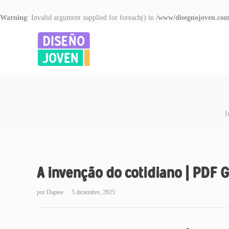
Warning
: Invalid argument supplied for foreach() in
/www/disegnojoven.com
I
A invenção do cotidiano | PDF G
por
Daptee
5 diciembre, 2025