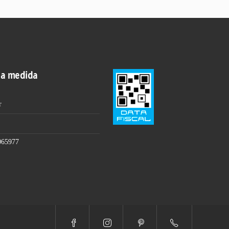
 a medida
r
065977