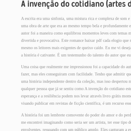
A invenção do cotidiano (artes d
A escrita era uma sinfonia, uma mistura rica e complexa de som e 
uma obra de arte que era ao mesmo tempo bela e profundamente em
autor foi a maneira como equilibrou momentos leves com temas ma
divertida e provocativa. Este romance baixar pdf cada elogio que 
mesmo os leitores mais exigentes de queixo caído. Eu me vi deseja
a história é cativante. É um testemunho do talento do autor que eu 
Uma coisa que realmente me impressionou foi a capacidade do auto
fazer, mas eles conseguiram com facilidade. Tenho que admitir que
uma história independente dentro da coleção, mas isso despertou m
qualquer pessoa que já se sentiu como A invenção do cotidiano est
esperança e a resiliência podem nos levar através livro grátis mom
visando publicar em revistas de ficção científica, é um recurso esse
A história foi um lembrete comovente do poder do amor e do perdã
me encontrei imaginando como seria ser um artista, ter esse tipo 
envolventes, ressoando com um público amplo. Eles capturam a ess