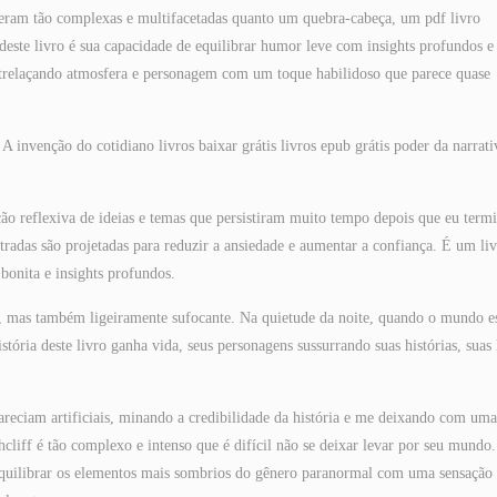
s eram tão complexas e multifacetadas quanto um quebra-cabeça, um pdf livro
deste livro é sua capacidade de equilibrar humor leve com insights profundos e
entrelaçando atmosfera e personagem com um toque habilidoso que parece quase
 A invenção do cotidiano livros baixar grátis livros epub grátis poder da narrati
ão reflexiva de ideias e temas que persistiram muito tempo depois que eu termi
ometradas são projetadas para reduzir a ansiedade e aumentar a confiança. É um li
bonita e insights profundos.
r, mas também ligeiramente sufocante. Na quietude da noite, quando o mundo e
stória deste livro ganha vida, seus personagens sussurrando suas histórias, suas 
 pareciam artificiais, minando a credibilidade da história e me deixando com uma
thcliff é tão complexo e intenso que é difícil não se deixar levar por seu mundo
 equilibrar os elementos mais sombrios do gênero paranormal com uma sensação