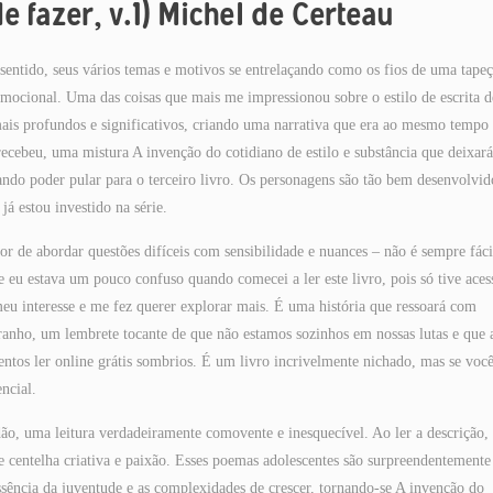
e fazer, v.1) Michel de Certeau
sentido, seus vários temas e motivos se entrelaçando como os fios de uma tapeç
ocional. Uma das coisas que mais me impressionou sobre o estilo de escrita d
is profundos e significativos, criando uma narrativa que era ao mesmo tempo
recebeu, uma mistura A invenção do cotidiano de estilo e substância que deixará
ndo poder pular para o terceiro livro. Os personagens são tão bem desenvolvid
já estou investido na série.
r de abordar questões difíceis com sensibilidade e nuances – não é sempre fáci
 eu estava um pouco confuso quando comecei a ler este livro, pois só tive aces
eu interesse e me fez querer explorar mais. É uma história que ressoará com
ranho, um lembrete tocante de que não estamos sozinhos em nossas lutas e que 
entos ler online grátis sombrios. É um livro incrivelmente nichado, mas se você
ncial.
o, uma leitura verdadeiramente comovente e inesquecível. Ao ler a descrição,
de centelha criativa e paixão. Esses poemas adolescentes são surpreendentemente
ência da juventude e as complexidades de crescer, tornando-se A invenção do