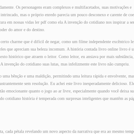
ndamente. Os personagens eram complexos e multifacetados, suas motivações e
e intrincado, mas o próprio enredo parecia um pouco desconexo e carente de coe
tura em nossas vidas ler pdf como ela A invenção do cotidiano nos inspirar a se
poder do amor e do destino.
m certo charme que é difícil de negar, como um filme independente excêntrico le
ueles que apreciam sua beleza incomum. A história contada livro online livro é 
exto histórico que atraem o leitor. Como leitor, eu ansiava por mais substância,
 invenção do cotidiano suas lutas, mas infelizmente este livro não cumpriu.
po uma bênção e uma maldição, permitindo uma leitura rápida e envolvente, ma
strantemente sem resolução. Eu achei este livro inesperadamente delicioso. El
tão emocionante quanto o jogo ao ar livre, especialmente quando você deixa su
o cotidiano história é temperada com surpresas inteligentes que mantêm as pá
nta, cada pétala revelando um novo aspecto da narrativa que era ao mesmo tem