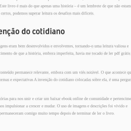
 Este livro é mais do que apenas uma história – é um lembrete de que não estam
ertos, podemos superar leitura os desafios mais difíceis.
venção do cotidiano
nagens eram bem desenvolvidos e envolventes, tornando-o uma leitura valiosa e
ecimento de que a história, embora imperfeita, havia me tocado de ler pdf grátis
no conteúdo permanece relevante, embora com um viés notável. O que acontece q
ormas e expectativas A invenção do cotidiano colocadas sobre ela, é uma pergu
tórias para nos unir e criar um baixar ebook online de comunidade e pertencime
nos impulsionar a crescer e mudar. O uso de imagens e descrições foi vívido e
permaneceram comigo muito tempo depois de terminar de ler o livro.