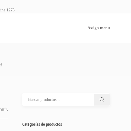
line
1275
Assign menu
cê
ORÍA
Categorías de productos