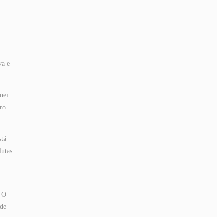
va e
nei
vro
stá
lutas
. O
 de