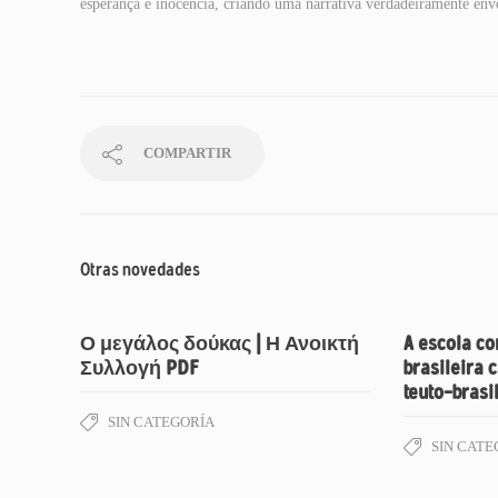
esperança e inocência, criando uma narrativa verdadeiramente env
COMPARTIR
Otras novedades
Ο μεγάλος δούκας | Η Ανοικτή
A escola co
Συλλογή PDF
brasileira 
teuto-brasi
SIN CATEGORÍA
SIN CATE