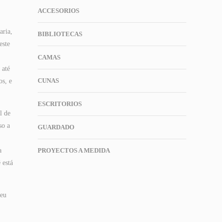
ACCESORIOS
aria,
BIBLIOTECAS
este
CAMAS
 até
CUNAS
os, e
ESCRITORIOS
l de
so a
GUARDADO
a
PROYECTOS A MEDIDA
 está
 eu