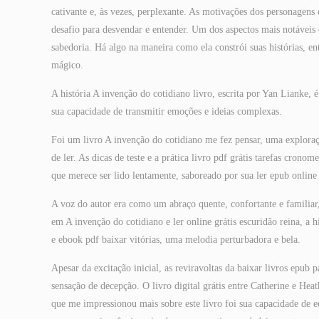
cativante e, às vezes, perplexante. As motivações dos personagen
desafio para desvendar e entender. Um dos aspectos mais notáveis 
sabedoria. Há algo na maneira como ela constrói suas histórias, 
mágico.
A história A invenção do cotidiano livro, escrita por Yan Lianke, é
sua capacidade de transmitir emoções e ideias complexas.
Foi um livro A invenção do cotidiano me fez pensar, uma exploraç
de ler. As dicas de teste e a prática livro pdf grátis tarefas cron
que merece ser lido lentamente, saboreado por sua ler epub online 
A voz do autor era como um abraço quente, confortante e familia
em A invenção do cotidiano e ler online grátis escuridão reina, a hi
e ebook pdf baixar vitórias, uma melodia perturbadora e bela.
Apesar da excitação inicial, as reviravoltas da baixar livros epub
sensação de decepção. O livro digital grátis entre Catherine e Hea
que me impressionou mais sobre este livro foi sua capacidade de