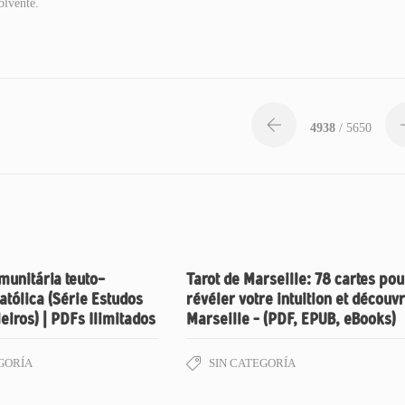
olvente.
4938
/ 5650
munitária teuto-
Tarot de Marseille: 78 cartes pou
católica (Série Estudos
révéler votre intuition et découvr
leiros) | PDFs Ilimitados
Marseille – (PDF, EPUB, eBooks)
GORÍA
SIN CATEGORÍA