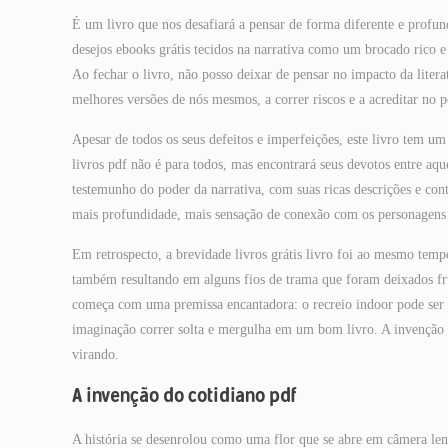
É um livro que nos desafiará a pensar de forma diferente e profu
desejos ebooks grátis tecidos na narrativa como um brocado rico 
Ao fechar o livro, não posso deixar de pensar no impacto da litera
melhores versões de nós mesmos, a correr riscos e a acreditar no 
Apesar de todos os seus defeitos e imperfeições, este livro tem u
livros pdf não é para todos, mas encontrará seus devotos entre aq
testemunho do poder da narrativa, com suas ricas descrições e cont
mais profundidade, mais sensação de conexão com os personagens A
Em retrospecto, a brevidade livros grátis livro foi ao mesmo tem
também resultando em alguns fios de trama que foram deixados fru
começa com uma premissa encantadora: o recreio indoor pode ser 
imaginação correr solta e mergulha em um bom livro. A invenção d
virando.
A invenção do cotidiano pdf
A história se desenrolou como uma flor que se abre em câmera le