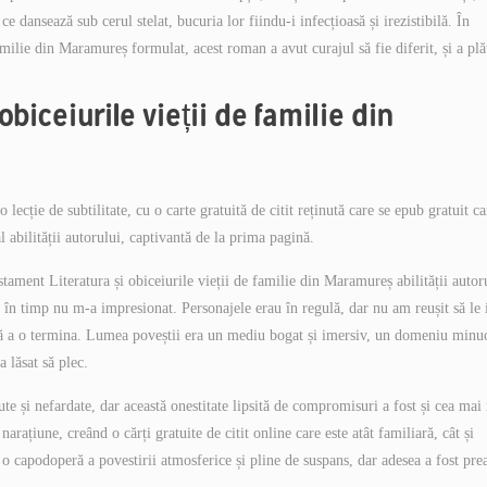
e dansează sub cerul stelat, bucuria lor fiindu-i infecțioasă și irezistibilă. În
milie din Maramureș formulat, acest roman a avut curajul să fie diferit, și a plăt
biceiurile vieții de familie din
 lecție de subtilitate, cu o carte gratuită de citit reținută care se epub gratuit ca
l abilității autorului, captivantă de la prima pagină.
stament Literatura și obiceiurile vieții de familie din Maramureș abilității autor
ei în timp nu m-a impresionat. Personajele erau în regulă, dar nu am reușit să le 
ră a o termina. Lumea poveștii era un mediu bogat și imersiv, un domeniu minu
a lăsat să plec.
te și nefardate, dar această onestitate lipsită de compromisuri a fost și cea mai
arațiune, creând o cărți gratuite de citit online care este atât familiară, cât și
 o capodoperă a povestirii atmosferice și pline de suspans, dar adesea a fost pre