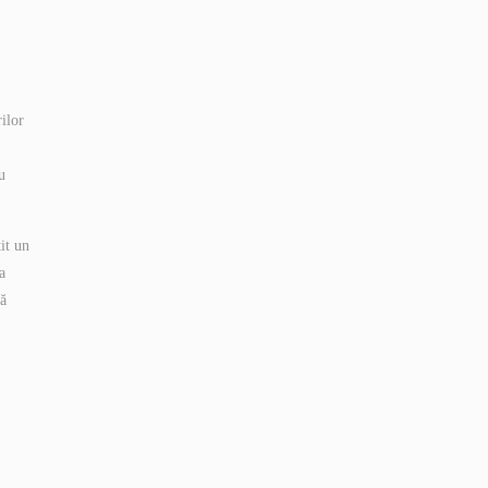
ilor
u
it un
a
ză