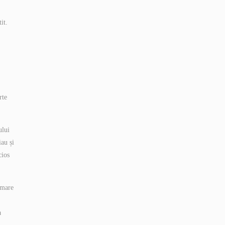
it.
rte
ului
iau și
cios
 mare
a