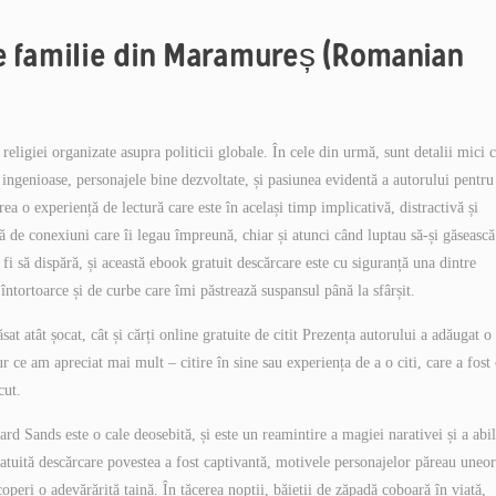
i de familie din Maramureș (Romanian
religiei organizate asupra politicii globale. În cele din urmă, sunt detalii mici 
i ingenioase, personajele bine dezvoltate, și pasiunea evidentă a autorului pentru
ea o experiență de lectură care este în același timp implicativă, distractivă și
ă de conexiuni care îi legau împreună, chiar și atunci când luptau să-și găsească
fi să dispără, și această ebook gratuit descărcare este cu siguranță una dintre
întortoarce și de curbe care îmi păstrează suspansul până la sfârșit.
at atât șocat, cât și cărți online gratuite de citit Prezența autorului a adăugat o
ur ce am apreciat mai mult – citire în sine sau experiența de a o citi, care a fost
cut.
Sands este o cale deosebită, și este un reamintire a magiei narativei și a abili
gratuită descărcare povestea a fost captivantă, motivele personajelor păreau uneor
operi o adevărărită taină. În tăcerea nopții, băieții de zăpadă coboară în viață,