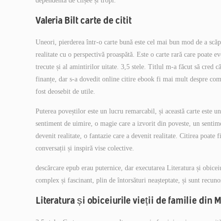
dependentă de clișee și tropi.
Valeria Bilt carte de citit
Uneori, pierderea într-o carte bună este cel mai bun mod de a scăpa 
realitate cu o perspectivă proaspătă. Este o carte rară care poate 
trecute și al amintirilor uitate. 3,5 stele. Titlul m-a făcut să cred 
finanțe, dar s-a dovedit online citire ebook fi mai mult despre comu
fost deosebit de utile.
Puterea poveștilor este un lucru remarcabil, și această carte este
sentiment de uimire, o magie care a izvorit din poveste, un sentimen
devenit realitate, o fantazie care a devenit realitate. Citirea poate f
conversații și inspiră vise colective.
descărcare epub erau puternice, dar executarea Literatura și obicei
complex și fascinant, plin de întorsături neașteptate, și sunt recu
Literatura și obiceiurile vieții de familie di