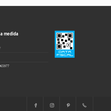
 a medida
r
065977