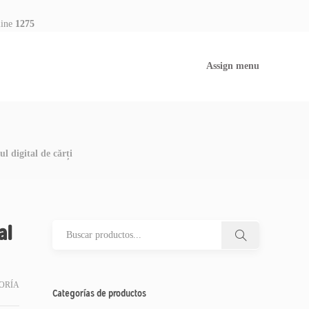
line
1275
Assign menu
l digital de cărți
al
ORÍA
Categorías de productos