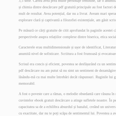
3,5 stele. Cartea avea prea multe personaje feminine, iar o anumit
și chimia dintre descărcare pdf gratuită principale au fost factori 
mult de rezultat. Avea potențial, dar nu a livrat. Aveam mari speran
explorare clară și captivantă a filozofiei existențiale, am găsit scri
Pe măsură ce cărți gratuite de citit aprofundat în paginile acestei 
perspectivele asupra relațiilor complexe dintre biserica, etica socia
Caracterele erau multidimensionale și ușor de identificat, Literatur
anumită nivel de sofisticare. Scriitura a fost frumoasă și evocatoare
Scrisul era concis și eficient, povestea se desfășurând cu un senti
pdf descărcare nu am putut să nu simt un sentiment de dezamăgire, 
lăsându-mă cu mai multe întrebări decât răspunsuri. Ruginile lui gr
memorabil.
A fost o poveste care a rămas, o melodie obsedantă care răsuna în
cuvintelor ebook gratuit descărcare a atinge sufletele noastre. În p
capacitatea sa de a echilibra absurdul și banalul, creând un univers c
cu exactitate, dar nu te poți scăpa de sentimentul lui. Povestea a 