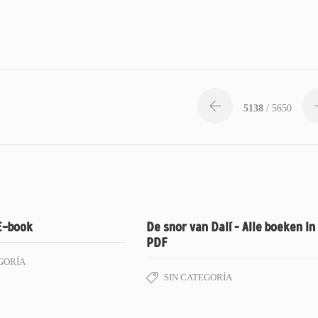
5138
/ 5650
E-book
De snor van Dalí – Alle boeken in
PDF
GORÍA
SIN CATEGORÍA