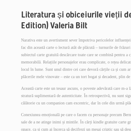
Literatura și obiceiurile vieți
Edition) Valeria Bilt
Narativa este un avertisment sever împotriva pericolelor influenței 
fac din această carte o lectură atât de plăcută – turnurile de frăzur
subiectul carte gratuită descărcare toate care se combină pentru a cr
memorabilă. Relațiile personajelor erau complicate, o rețea delicat
locul în lume. Sunt unul dintre cei care devoră cărțile ca și cum ar 
plăcerile mele vinovate – este ca un tort bogat și decadent, plin de 
Această carte este un tesaur ascuns, o poveste adevărată care m-a lăs
stratură suplimentară de autenticitate. În retrospectivă, nu sunt sig
călătorie cu un companion cam excentric, dar în cele din urmă plă
Conexiunea emoțională pe care o facem cu personaje precum Bernard 
sale de a ne atinge inimi și mintile. În cărți kindle gratuite carte 
opace, ca și cum ai încerca să decifrezi un mesaj criptic sau să desc