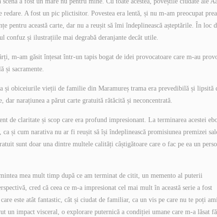
ă scenă a fost un mare nu pentru mine. Cu toate acestea, poveștile ciudate ale A
de redare. A fost un pic plictisitor. Povestea era lentă, și nu m-am preocupat prea
țe pentru această carte, dar nu a reușit să îmi îndeplinească așteptările. În loc 
sul confuz și ilustrațiile mai degrabă deranjante decât utile.
cărți, m-am găsit înțesat într-un tapis bogat de idei provocatoare care m-au prov
lă și sacramente.
a și obiceiurile vieții de familie din Maramureș trama era prevedibilă și lipsită 
, dar narațiunea a părut carte gratuită rătăcită și neconcentrată.
ment de claritate și scop care era profund impresionant. La terminarea acestei eb
ca și cum narativa nu ar fi reușit să își îndeplinească promisiunea premizei sal
atuit sunt doar una dintre multele calități câștigătoare care o fac pe ea un pers
 mintea mea mult timp după ce am terminat de citit, un memento al puterii
erspectivă, cred că ceea ce m-a impresionat cel mai mult în această serie a fost
are este atât fantastic, cât și ciudat de familiar, ca un vis pe care nu te poți am
avut un impact visceral, o explorare puternică a condiției umane care m-a lăsat fă