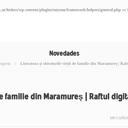
.ar/htdocs/wp-content/plugins/unyson/framework/helpers/general.php
on 
Novedades
tegoría
Literatura și obiceiurile vieții de familie din Maramureș | Raftu
de familie din Maramureș | Raftul digit
SIN CATEG