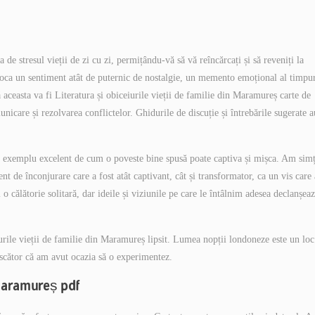
de stresul vieții de zi cu zi, permițându-vă să vă reîncărcați și să reveniți la
evoca un sentiment atât de puternic de nostalgie, un memento emoțional al timpur
că aceasta va fi Literatura și obiceiurile vieții de familie din Maramureș carte de
nicare și rezolvarea conflictelor. Ghidurile de discuție și întrebările sugerate a
 un exemplu excelent de cum o poveste bine spusă poate captiva și mișca. Am simț
t de înconjurare care a fost atât captivant, cât și transformator, ca un vis care 
i o călătorie solitară, dar ideile și viziunile pe care le întâlnim adesea declanșea
urile vieții de familie din Maramureș lipsit. Lumea nopții londoneze este un loc
noscător că am avut ocazia să o experimentez.
n Maramureș pdf