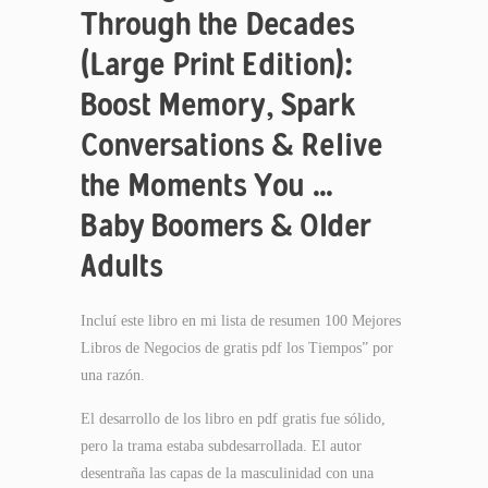
Through the Decades
(Large Print Edition):
Boost Memory, Spark
Conversations & Relive
the Moments You …
Baby Boomers & Older
Adults
Incluí este libro en mi lista de resumen 100 Mejores
Libros de Negocios de gratis pdf los Tiempos” por
una razón.
El desarrollo de los libro en pdf gratis fue sólido,
pero la trama estaba subdesarrollada. El autor
desentraña las capas de la masculinidad con una