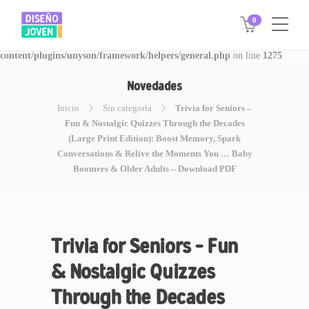
0
Warning
: Invalid argument supplied for foreach() in
/www/disegnojoven.com.ar/htdocs/wp-
content/plugins/unyson/framework/helpers/general.php
on line
1275
Novedades
Inicio
Sin categoría
Trivia for Seniors –
Fun & Nostalgic Quizzes Through the Decades
(Large Print Edition): Boost Memory, Spark
Conversations & Relive the Moments You … Baby
Boomers & Older Adults – Download PDF
Trivia for Seniors – Fun
& Nostalgic Quizzes
Through the Decades