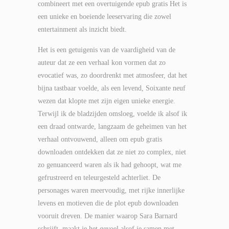
combineert met een overtuigende epub gratis Het is
een unieke en boeiende leeservaring die zowel
entertainment als inzicht biedt.
Het is een getuigenis van de vaardigheid van de
auteur dat ze een verhaal kon vormen dat zo
evocatief was, zo doordrenkt met atmosfeer, dat het
bijna tastbaar voelde, als een levend, Soixante neuf
wezen dat klopte met zijn eigen unieke energie.
Terwijl ik de bladzijden omsloeg, voelde ik alsof ik
een draad ontwarde, langzaam de geheimen van het
verhaal ontvouwend, alleen om epub gratis
downloaden ontdekken dat ze niet zo complex, niet
zo genuanceerd waren als ik had gehoopt, wat me
gefrustreerd en teleurgesteld achterliet. De
personages waren meervoudig, met rijke innerlijke
levens en motieven die de plot epub downloaden
vooruit dreven. De manier waarop Sara Barnard
schrijft, maakt je het gevoel alsof je samen met