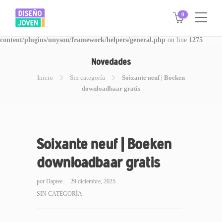
0
Warning
: Invalid argument supplied for foreach() in
/www/disegnojoven.com.ar/htdocs/wp-
content/plugins/unyson/framework/helpers/general.php
on line
1275
Novedades
Inicio
Sin categoría
Soixante neuf | Boeken
downloadbaar gratis
Soixante neuf | Boeken
downloadbaar gratis
por
Daptee
29 diciembre, 2025
SIN CATEGORÍA